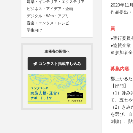
建築・インテリア・エクステリア
2020年11月
ビジネス・アイデア・企画
作品提出・
デジタル・Web・アプリ
音楽・エンタメ・レシピ
賞
学生向け
●実行委員
●協賛企業
主催者の皆様へ
※参加者全
コンテスト掲載申し込み
募集内容
郡上かるた
【部門】
（1）詠み
て、五七や
（2）きみ
を選び、自
刺繍）、貼