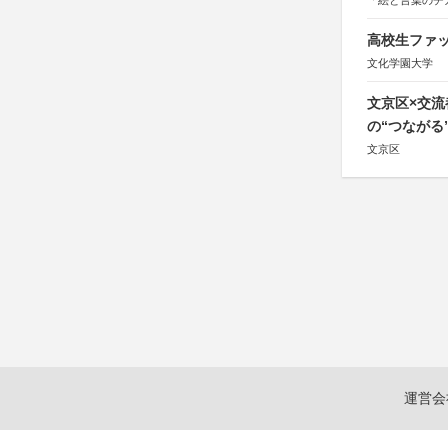
「絵と言葉のチ
高校生ファッ
文化学園大学
文京区×交
の“つながる
文京区
運営会