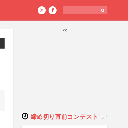
PR
締め切り直前コンテスト
[PR]