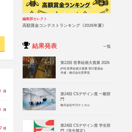
編集部セレクト
高額賞金コンテストランキング《2026年夏》
結果発表
一覧
第22回 世界絵画大賞展 2026
[PR]
世界絵画大賞展 実行委員会
共催：株式会社世界堂
3
日
第24回 CSデザイン賞 一般部
門
株式会社中川ケミカル
4
日
第24回 CSデザイン賞 学生部
7
日
門《学生限定》