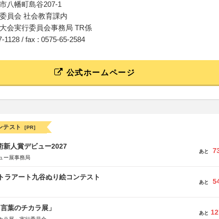
八幡町島谷207-1
委員会 社会教育課内
大会実行委員会事務局 TR係
67-1128 / fax : 0575-65-2584
公式ホームページ
ンテスト
[PR]
術新人賞デビュー2027
7
あと
ュー展事務局
ルトラアート九谷ぬり絵コンテスト
5
あと
と言葉のチカラ展」
12
あと