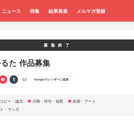
ニュース
特集
結果発表
メルマガ登録
募集終了
るた 作品募集
Googleカレンダーに追加
コピー・論文
川柳・俳句・短歌
絵画・アート
ト・マンガ