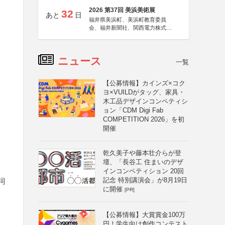
2026 第37回 美浜美術展
32
あと
日
福井県美浜町、美浜町教育委員
会、福井新聞社、関西電力株式会
社
ニュース
一覧
【公募情報】カインズ×コク
ヨ×VUILDがタッグ、家具・
木工品デザインコンペティシ
ョン「CDM Digi Fab
COMPETITION 2026」を初
開催
乾久美子や藤本壮介らが登
壇、「長谷工 住まいのデザ
インコンペティション 20回
記念 特別講演会」が8月19日
詞
に開催
[PR]
、
【公募情報】大賞賞金100万
円！学生向け創作コンテスト