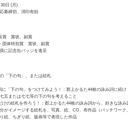
30日 (月)
応募締切、消印有効
長賞 賞状、副賞
・団体特別賞 賞状、副賞
員に記念缶バッジを進呈
の「下の句」、または絵札
詞に「下の句」をつけてみよう！：郡上かるた44枚の詠み詞に続け
七五または七七等の下の句を考えること
だけの絵札を作ろう！：郡上かるた44枚の詠み詞から、好きな詠み
分がイメージする絵札を、写真、絵、CG、布作品（パッチワーク
り絵、ちぎり絵、版画等で表現した作品