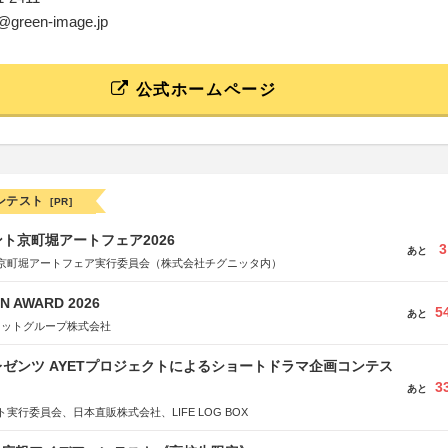
y@green-image.jp
公式ホームページ
ンテスト
[PR]
ト京町堀アートフェア2026
3
あと
京町堀アートフェア実行委員会（株式会社チグニッタ内）
N AWARD 2026
5
あと
ネットグループ株式会社
ゼンツ AYETプロジェクトによるショートドラマ企画コンテス
3
あと
実行委員会、日本直販株式会社、LIFE LOG BOX