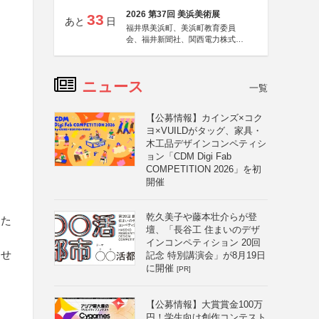
2026 第37回 美浜美術展
33
あと
日
福井県美浜町、美浜町教育委員
会、福井新聞社、関西電力株式会
社
ニュース
一覧
【公募情報】カインズ×コク
ヨ×VUILDがタッグ、家具・
木工品デザインコンペティシ
ョン「CDM Digi Fab
COMPETITION 2026」を初
開催
乾久美子や藤本壮介らが登
した
壇、「長谷工 住まいのデザ
インコンペティション 20回
ませ
記念 特別講演会」が8月19日
に開催
[PR]
【公募情報】大賞賞金100万
円！学生向け創作コンテスト