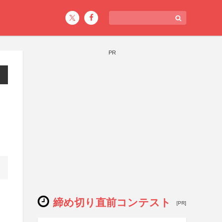
PR
締め切り直前コンテスト
[PR]