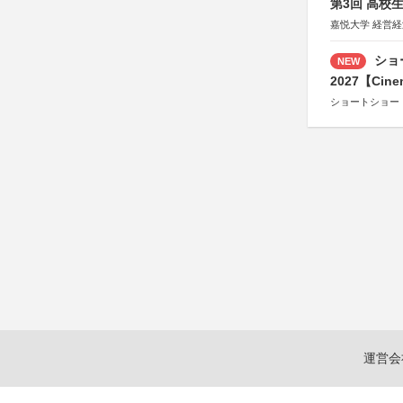
第3回 高校
嘉悦大学 経営
ショ
NEW
2027【Cine
ショートショー
運営会