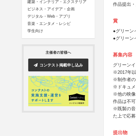
建築・インテリア・エクステリア
作品提出・
ビジネス・アイデア・企画
デジタル・Web・アプリ
賞
音楽・エンタメ・レシピ
●グリーン
学生向け
●グリーン
主催者の皆様へ
募集内容
グリーンイ
コンテスト掲載申し込み
※2017
※制作者の
※ドキュメ
※他の映像
作品は不可
※既製の音
た上で応募
提出物