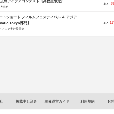
生広報アイデアコンテスト《高校生限定》
3
あと
経済学部
ートショート フィルムフェスティバル ＆ アジア
17
matic Tokyo部門】
あと
トアジア実行委員会
社
掲載申し込み
主催運営ガイド
利用規約
お