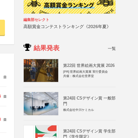
編集部セレクト
高額賞金コンテストランキング《2026年夏》
結果発表
一覧
第22回 世界絵画大賞展 2026
[PR]
世界絵画大賞展 実行委員会
共催：株式会社世界堂
日
4
日
第24回 CSデザイン賞 一般部
門
株式会社中川ケミカル
3
日
第24回 CSデザイン賞 学生部
門《学生限定》