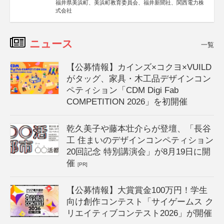
福井県美浜町、美浜町教育委員会、福井新聞社、関西電力株
式会社
ニュース
一覧
【公募情報】カインズ×コクヨ×VUILD
がタッグ、家具・木工品デザインコン
ペティション「CDM Digi Fab
COMPETITION 2026」を初開催
乾久美子や藤本壮介らが登壇、「長谷
工 住まいのデザインコンペティション
20回記念 特別講演会」が8月19日に開
催
[PR]
【公募情報】大賞賞金100万円！学生
向け創作コンテスト「サイゲームス ク
リエイティブコンテスト2026」が開催