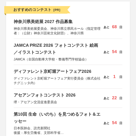
おすすめのコンテスト
[PR]
神奈川県美術展 2027 作品募集
68
あと
日
神奈川県美術展委員会、神奈川県立県民ホール（指定管理
者：（公財）神奈川芸術文化財団）、神奈川県
JAMCA PRIZE 2026 フォトコンテスト 絵画
54
／イラストコンテスト
あと
日
JAMCA（全国自動車大学校・整備専門学校協会）
ディファレント京町堀アートフェア2026
1
あと
日
ディファレント京町堀アートフェア実行委員会（株式会社
チグニッタ内）
アセアンフォトコンテスト 2026
22
あと
日
堺・アセアン交流促進委員会
第10回 生命（いのち）を見つめるフォト＆エ
ッセー
54
あと
日
日本医師会、読売新聞社
後援：厚生労働省、文部科学省