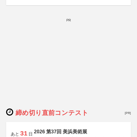
協賛：東京海上日動火災保険株式会社、東京海上日動あん
しん生命保険株式会社
PR
締め切り直前コンテスト
[PR]
2026 第37回 美浜美術展
31
あと
日