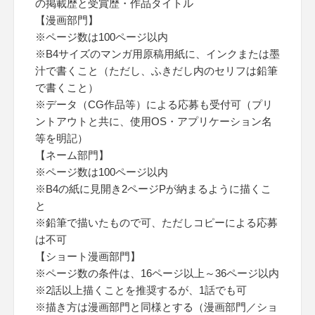
の掲載歴と受賞歴・作品タイトル
【漫画部門】
※ページ数は100ページ以内
※B4サイズのマンガ用原稿用紙に、インクまたは墨
汁で書くこと（ただし、ふきだし内のセリフは鉛筆
で書くこと）
※データ（CG作品等）による応募も受付可（プリ
ントアウトと共に、使用OS・アプリケーション名
等を明記）
【ネーム部門】
※ページ数は100ページ以内
※B4の紙に見開き2ページPが納まるように描くこ
と
※鉛筆で描いたもので可、ただしコピーによる応募
は不可
【ショート漫画部門】
※ページ数の条件は、16ページ以上～36ページ以内
※2話以上描くことを推奨するが、1話でも可
※描き方は漫画部門と同様とする（漫画部門／ショ