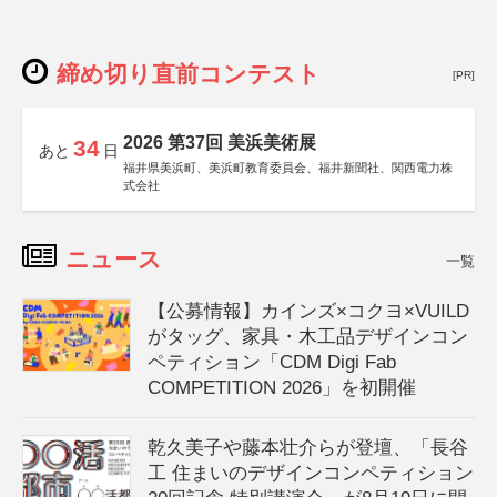
締め切り直前コンテスト
[PR]
2026 第37回 美浜美術展
34
あと
日
福井県美浜町、美浜町教育委員会、福井新聞社、関西電力株
式会社
ニュース
一覧
【公募情報】カインズ×コクヨ×VUILD
がタッグ、家具・木工品デザインコン
ペティション「CDM Digi Fab
COMPETITION 2026」を初開催
乾久美子や藤本壮介らが登壇、「長谷
工 住まいのデザインコンペティション