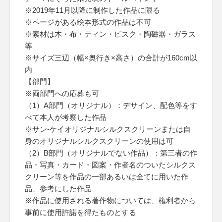
※2019年11月以降に制作した作品に限る
※ページがある絵本形式の作品は不可
※素材は木・布・ティン・ビスク・陶磁器・ガラス
等
※サイズ三辺（幅×奥行き×高さ）の合計が160cm以
内
【部門】
※両部門への応募も可
（1）A部門（オリジナル）：デサイン、配色等をす
べて本人が考察した作品
※サン-ケイオリジナルシルクスクリーンまたは自
身のオリジナルシルクスクリーンの使用は可
（2）B部門（オリジナルでない作品）：第三者の作
品・写真・カード・図案・作者名のついたシルクス
クリーン等を作品の一部あるいは全てに用いた作
品、参考にした作品
※作品に使用される著作物については、権利者から
事前に使用許諾を得たものとする