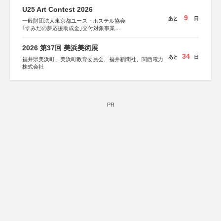
U25 Art Contest 2026
9
あと
日
一般財団法人東京都ユース・ホステル協会
｢すみだの夢応援助成金｣交付対象事業
すみだ五彩の芸術祭 連携企画
2026 第37回 美浜美術展
34
あと
日
福井県美浜町、美浜町教育委員会、福井新聞社、関西電力
株式会社
PR