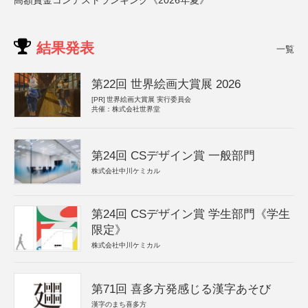
高額賞金コンテストランキング《2026年夏》
結果発表
一覧
第22回 世界絵画大賞展 2026
[PR]
世界絵画大賞展 実行委員会
共催：株式会社世界堂
第24回 CSデザイン賞 一般部門
株式会社中川ケミカル
第24回 CSデザイン賞 学生部門《学生
限定》
株式会社中川ケミカル
第71回 喜多方発感じる漢字あそび
漢字のまち喜多方