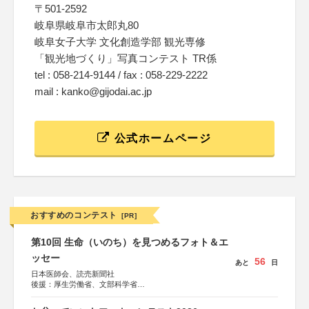
〒501-2592
岐阜県岐阜市太郎丸80
岐阜女子大学 文化創造学部 観光専修
「観光地づくり」写真コンテスト TR係
tel : 058-214-9144 / fax : 058-229-2222
mail : kanko@gijodai.ac.jp
公式ホームページ
おすすめのコンテスト
[PR]
第10回 生命（いのち）を見つめるフォト＆エ
ッセー
56
あと
日
日本医師会、読売新聞社
後援：厚生労働省、文部科学省
協賛：東京海上日動火災保険株式会社、東京海上日動あん
しん生命保険株式会社