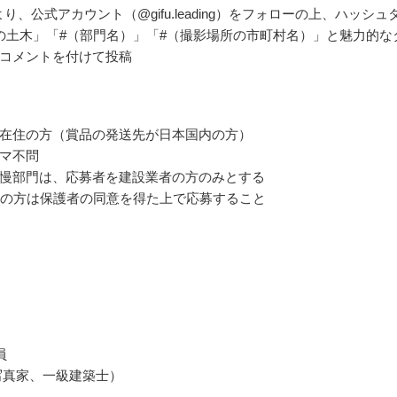
ramより、公式アカウント（@gifu.leading）をフォローの上、ハッシュ
の土木」「#（部門名）」「#（撮影場所の市町村名）」と魅力的な
コメントを付けて投稿
在住の方（賞品の発送先が日本国内の方）
マ不問
慢部門は、応募者を建設業者の方のみとする
満の方は保護者の同意を得た上で応募すること
員
写真家、一級建築士）