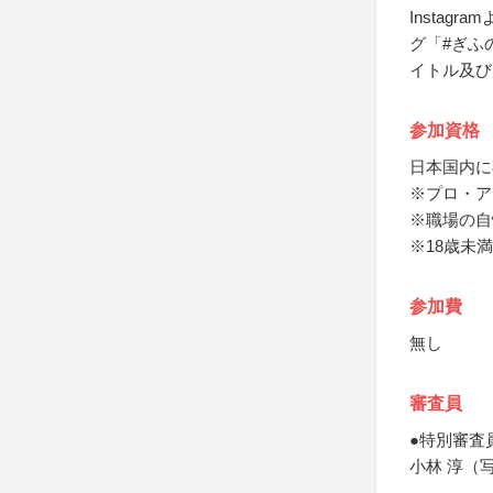
Instag
グ「#ぎふ
イトル及び
参加資格
日本国内に
※プロ・ア
※職場の自
※18歳未
参加費
無し
審査員
●特別審査
小林 淳（