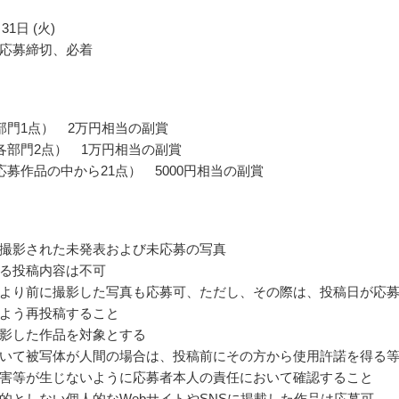
31日 (火)
応募締切、必着
部門1点） 2万円相当の副賞
各部門2点） 1万円相当の副賞
応募作品の中から21点） 5000円相当の副賞
撮影された未発表および未応募の写真
る投稿内容は不可
より前に撮影した写真も応募可、ただし、その際は、投稿日が応
よう再投稿すること
影した作品を対象とする
いて被写体が人間の場合は、投稿前にその方から使用許諾を得る
害等が生じないように応募者本人の責任において確認すること
的としない個人的なWebサイトやSNSに掲載した作品は応募可