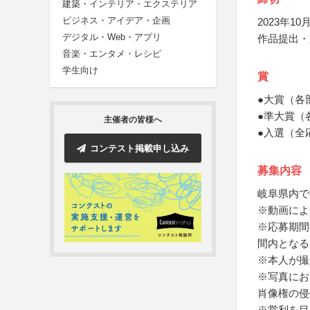
建築・インテリア・エクステリア
ビジネス・アイデア・企画
2023年10月
デジタル・Web・アプリ
作品提出・
音楽・エンタメ・レシピ
学生向け
賞
●大賞（各
●準大賞（
主催者の皆様へ
●入選（全
コンテスト掲載申し込み
募集内容
岐阜県内で
※動画によ
※応募期間
間内となる
※本人が撮
※写真にお
肖像権の侵
※営利を目