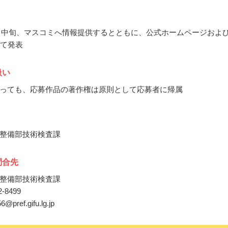
12月中旬、マスコミへ情報提供するとともに、公式ホームページおよ
にて発表
扱い
っても、応募作品の著作権は原則として応募者に帰属
整備部技術検査課
問合先
整備部技術検査課
72-8499
6@pref.gifu.lg.jp