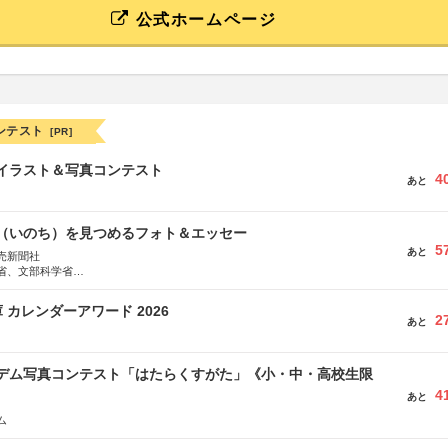
公式ホームページ
ンテスト
[PR]
修イラスト＆写真コンテスト
4
あと
命（いのち）を見つめるフォト＆エッセー
5
あと
売新聞社
省、文部科学省
日動火災保険株式会社、東京海上日動あんしん生命保険株式会社
 カレンダーアワード 2026
2
あと
イデム写真コンテスト「はたらくすがた」《小・中・高校生限
4
あと
ム