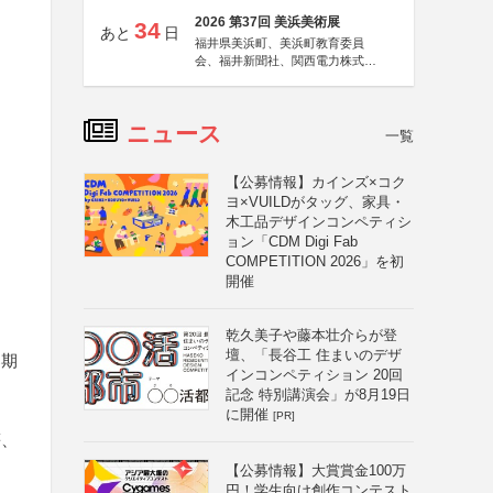
2026 第37回 美浜美術展
34
あと
日
福井県美浜町、美浜町教育委員
会、福井新聞社、関西電力株式会
社
ニュース
一覧
【公募情報】カインズ×コク
ヨ×VUILDがタッグ、家具・
木工品デザインコンペティシ
ョン「CDM Digi Fab
COMPETITION 2026」を初
開催
乾久美子や藤本壮介らが登
壇、「長谷工 住まいのデザ
募期
インコンペティション 20回
記念 特別講演会」が8月19日
に開催
[PR]
等、
【公募情報】大賞賞金100万
円！学生向け創作コンテスト