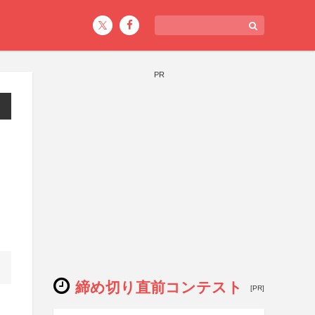
PR
締め切り直前コンテスト
[PR]