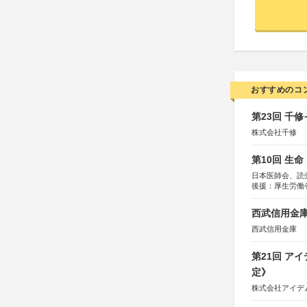
おすすめのコ
第23回 千
株式会社千修
第10回 生
日本医師会、読
後援：厚生労働
協賛：東京海上
西武信用金庫
西武信用金庫
第21回 ア
定》
株式会社アイデ