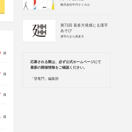
株式会社中川ケミカル
第71回 喜多方発感じる漢字
あそび
漢字のまち喜多方
0
日
応募される際は、必ず公式ホームページにて
最新の開催情報をご確認ください。
7
日
「登竜門」編集部
7
日
1
日