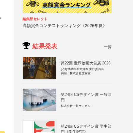
び
編集部セレクト
高額賞金コンテストランキング《2026年夏》
結果発表
一覧
第22回 世界絵画大賞展 2026
[PR]
世界絵画大賞展 実行委員会
共催：株式会社世界堂
第24回 CSデザイン賞 一般部
門
株式会社中川ケミカル
第24回 CSデザイン賞 学生部
門《学生限定》