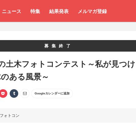
ニュース
特集
結果発表
メルマガ登録
募集終了
ふの土木フォトコンテスト～私が見つけ
木のある風景～
Googleカレンダーに追加
フォトコン