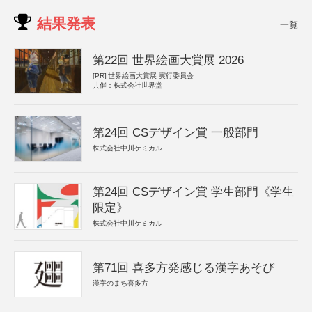
結果発表
一覧
第22回 世界絵画大賞展 2026
[PR]
世界絵画大賞展 実行委員会
共催：株式会社世界堂
第24回 CSデザイン賞 一般部門
株式会社中川ケミカル
第24回 CSデザイン賞 学生部門《学生
限定》
株式会社中川ケミカル
第71回 喜多方発感じる漢字あそび
漢字のまち喜多方