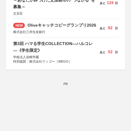
～あなたがみつけた交流都市の“つながる”を
126
あと
日
募集～
文京区
Oliveキャッチコピーグランプリ2026
NEW
82
あと
日
株式会社三井住友銀行
第3回 ハマる学生COLLECTION―ハルコレ
―《学生限定》
52
あと
日
学校法人岩崎学園
特別協賛：株式会社ウィゴー（WEGO）
PR