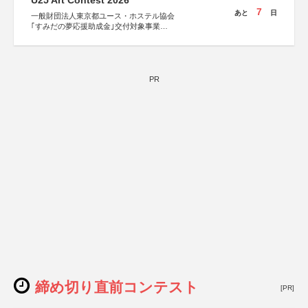
U25 Art Contest 2026
7
あと
日
一般財団法人東京都ユース・ホステル協会
｢すみだの夢応援助成金｣交付対象事業
すみだ五彩の芸術祭 連携企画
PR
締め切り直前コンテスト
[PR]