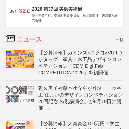
2026 第37回 美浜美術展
32
あと
日
福井県美浜町、美浜町教育委員会、福井新聞社、関西電力株
式会社
ニュース
一覧
【公募情報】カインズ×コクヨ×VUILD
がタッグ、家具・木工品デザインコン
ペティション「CDM Digi Fab
COMPETITION 2026」を初開催
乾久美子や藤本壮介らが登壇、「長谷
工 住まいのデザインコンペティション
20回記念 特別講演会」が8月19日に開
催
[PR]
【公募情報】大賞賞金100万円！学生