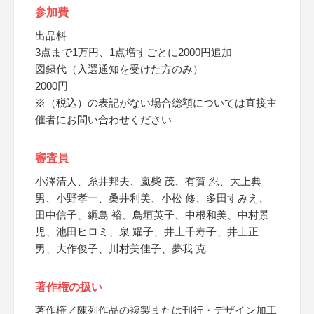
参加費
出品料
3点まで1万円、1点増すごとに2000円追加
図録代（入選通知を受けた方のみ）
2000円
※（税込）の表記がない場合総額については直接主
催者にお問い合わせください
審査員
小澤清人、糸井邦夫、嵐柴 茂、有賀 忍、大上典
男、小野孝一、桑井利美、小松 修、多田すみえ、
田中信子、綱島 裕、鳥垣英子、中根和美、中村景
児、池田ヒロミ、泉 耀子、井上千寿子、井上正
男、大作俊子、川村美佳子、夢我 克
著作権の扱い
著作権／陳列作品の複製または刊行・デザイン加工