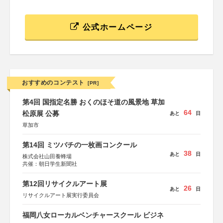
公式ホームページ
おすすめのコンテスト
[PR]
第4回 国指定名勝 おくのほそ道の風景地 草加
64
松原展 公募
あと
日
草加市
第14回 ミツバチの一枚画コンクール
38
あと
日
株式会社山田養蜂場
共催：朝日学生新聞社
第12回リサイクルアート展
26
あと
日
リサイクルアート展実行委員会
福岡八女ローカルベンチャースクール ビジネ