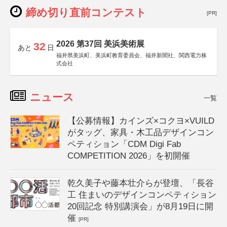
締め切り直前コンテスト
[PR]
2026 第37回 美浜美術展
32
あと
日
福井県美浜町、美浜町教育委員会、福井新聞社、関西電力株
式会社
ニュース
一覧
【公募情報】カインズ×コクヨ×VUILD
がタッグ、家具・木工品デザインコン
ペティション「CDM Digi Fab
COMPETITION 2026」を初開催
乾久美子や藤本壮介らが登壇、「長谷
工 住まいのデザインコンペティション
20回記念 特別講演会」が8月19日に開
催
[PR]