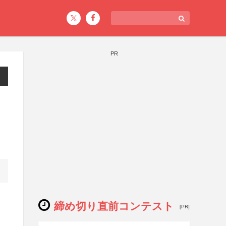
PR
締め切り直前コンテスト
[PR]