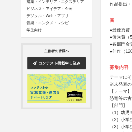
建築・インテリア・エクステリア
作品提出・
ビジネス・アイデア・企画
デジタル・Web・アプリ
賞
音楽・エンタメ・レシピ
●最優秀賞
学生向け
●優秀賞（
●各部門金
●佳作（1
主催者の皆様へ
コンテスト掲載申し込み
募集内容
テーマにそ
※未発表の
【テーマ】
恐竜等の古
【部門】
（1）幼児
（2）小学
（3）小学