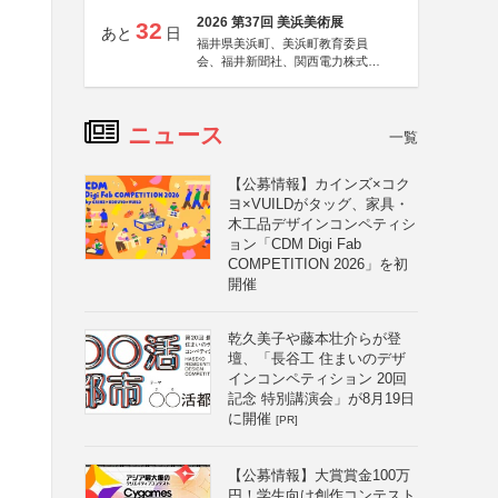
2026 第37回 美浜美術展
32
あと
日
福井県美浜町、美浜町教育委員
会、福井新聞社、関西電力株式会
社
ニュース
一覧
【公募情報】カインズ×コク
ヨ×VUILDがタッグ、家具・
木工品デザインコンペティシ
ョン「CDM Digi Fab
COMPETITION 2026」を初
開催
乾久美子や藤本壮介らが登
壇、「長谷工 住まいのデザ
インコンペティション 20回
記念 特別講演会」が8月19日
に開催
[PR]
【公募情報】大賞賞金100万
円！学生向け創作コンテスト