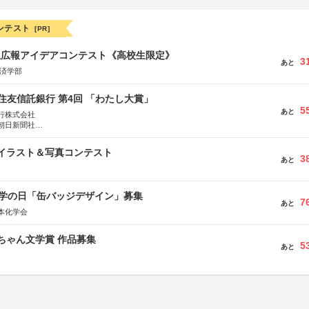
ンテスト
[PR]
生広報アイデアコンテスト《高校生限定》
3
あと
経済学部
住友信託銀行 第4回 「わたし大賞」
5
あと
行株式会社
朝日新聞社
株式会社
修イラスト＆写真コンテスト
3
あと
 化学の日「缶バッジデザイン」募集
7
あと
本化学会
っちゃん文学賞 作品募集
5
あと