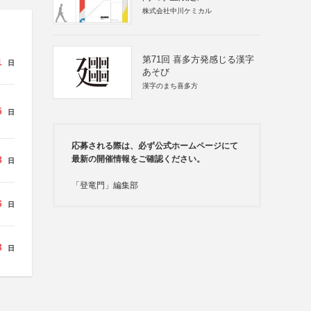
株式会社中川ケミカル
第71回 喜多方発感じる漢字
1
日
あそび
漢字のまち喜多方
5
日
応募される際は、必ず公式ホームページにて
8
最新の開催情報をご確認ください。
日
「登竜門」編集部
6
日
3
日