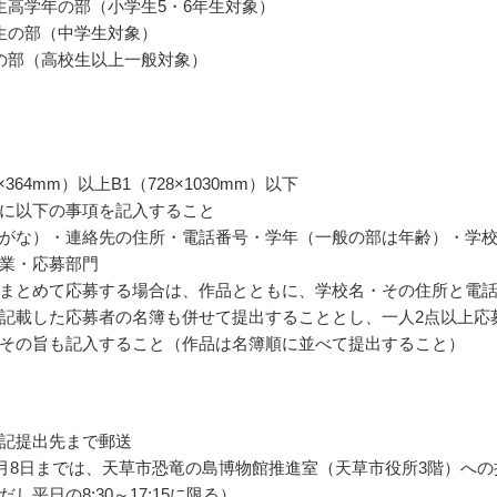
生高学年の部（小学生5・6年生対象）
生の部（中学生対象）
の部（高校生以上一般対象）
×364mm）以上B1（728×1030mm）以下
に以下の事項を記入すること
がな）・連絡先の住所・電話番号・学年（一般の部は年齢）・学
業・応募部門
まとめて応募する場合は、作品とともに、学校名・その住所と電
記載した応募者の名簿も併せて提出することとし、一人2点以上応
その旨も記入すること（作品は名簿順に並べて提出すること）
記提出先まで郵送
年6月8日までは、天草市恐竜の島博物館推進室（天草市役所3階）への
し平日の8:30～17:15に限る）