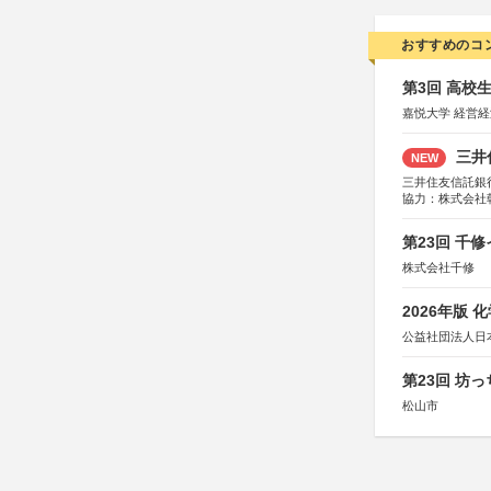
おすすめのコ
第3回 高校
嘉悦大学 経営
三井
NEW
三井住友信託銀
協力：株式会社
後援：日本郵便
第23回 千
株式会社千修
2026年版
公益社団法人日
第23回 坊
松山市