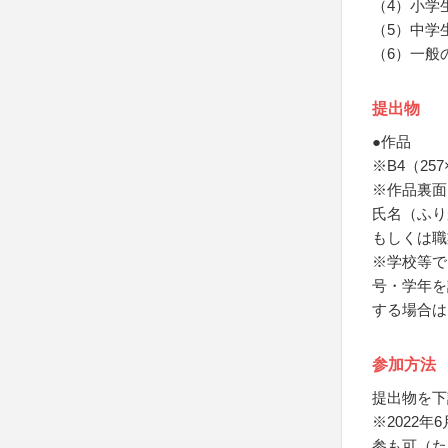
（4）小学
（5）中学
（6）一般
提出物
●作品
※B4（257
※作品裏面
氏名（ふり
もしくは職
※学校等で
号・学年を
する場合は
参加方法
提出物を下
※2022
参も可（ただ