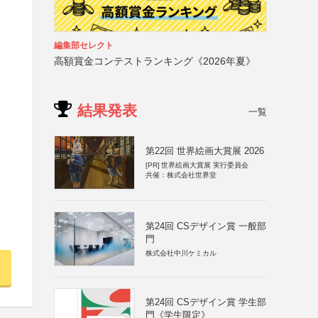
編集部セレクト
高額賞金コンテストランキング《2026年夏》
結果発表
一覧
第22回 世界絵画大賞展 2026
[PR]
世界絵画大賞展 実行委員会
共催：株式会社世界堂
第24回 CSデザイン賞 一般部
門
株式会社中川ケミカル
第24回 CSデザイン賞 学生部
門《学生限定》