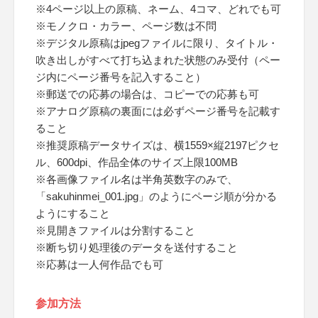
※4ページ以上の原稿、ネーム、4コマ、どれでも可
※モノクロ・カラー、ページ数は不問
※デジタル原稿はjpegファイルに限り、タイトル・
吹き出しがすべて打ち込まれた状態のみ受付（ペー
ジ内にページ番号を記入すること）
※郵送での応募の場合は、コピーでの応募も可
※アナログ原稿の裏面には必ずページ番号を記載す
ること
※推奨原稿データサイズは、横1559×縦2197ピクセ
ル、600dpi、作品全体のサイズ上限100MB
※各画像ファイル名は半角英数字のみで、
「sakuhinmei_001.jpg」のようにページ順が分かる
ようにすること
※見開きファイルは分割すること
※断ち切り処理後のデータを送付すること
※応募は一人何作品でも可
参加方法