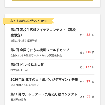
おすすめのコンテスト
[PR]
第3回 高校生広報アイデアコンテスト《高校
32
生限定》
あと
日
嘉悦大学 経営経済学部
第7回 全国くにうみ漫画ワールドカップ
115
あと
日
全国くにうみ漫画ワールドカップ実行委員会
第9回 ビルボ 絵本大賞
177
あと
日
株式会社ビルボ
2026年版 化学の日「缶バッジデザイン」募集
77
あと
日
公益社団法人日本化学会
第11回 ウルトラアート九谷ぬり絵コンテスト
55
あと
日
石川県能美市