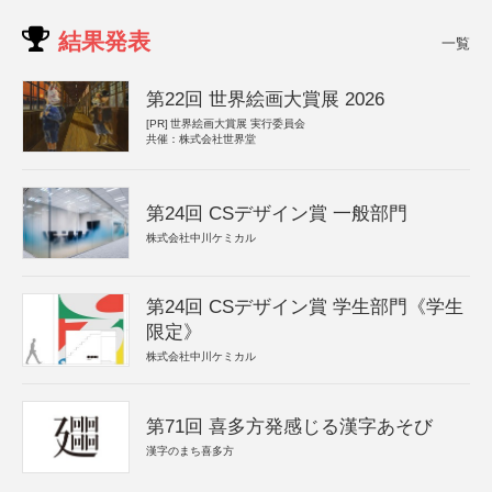
結果発表
一覧
第22回 世界絵画大賞展 2026
[PR]
世界絵画大賞展 実行委員会
共催：株式会社世界堂
第24回 CSデザイン賞 一般部門
株式会社中川ケミカル
第24回 CSデザイン賞 学生部門《学生
限定》
株式会社中川ケミカル
第71回 喜多方発感じる漢字あそび
漢字のまち喜多方