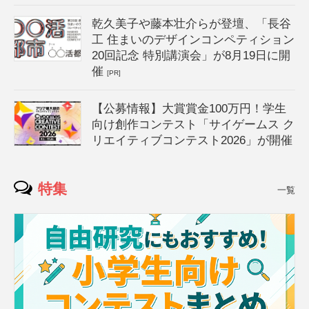
乾久美子や藤本壮介らが登壇、「長谷
工 住まいのデザインコンペティション
20回記念 特別講演会」が8月19日に開
催
[PR]
【公募情報】大賞賞金100万円！学生
向け創作コンテスト「サイゲームス ク
リエイティブコンテスト2026」が開催
特集
一覧