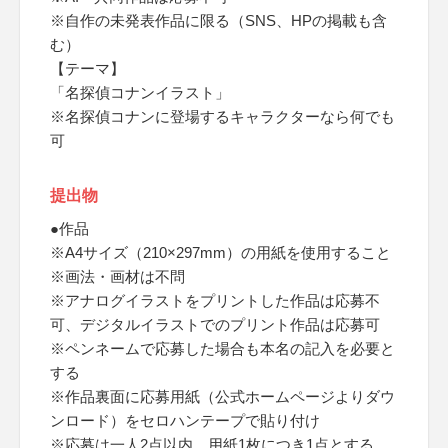
※自作の未発表作品に限る（SNS、HPの掲載も含
む）
【テーマ】
「名探偵コナンイラスト」
※名探偵コナンに登場するキャラクターなら何でも
可
提出物
●作品
※A4サイズ（210×297mm）の用紙を使用すること
※画法・画材は不問
※アナログイラストをプリントした作品は応募不
可、デジタルイラストでのプリント作品は応募可
※ペンネームで応募した場合も本名の記入を必要と
する
※作品裏面に応募用紙（公式ホームページよりダウ
ンロード）をセロハンテープで貼り付け
※応募は一人2点以内、用紙1枚につき1点とする