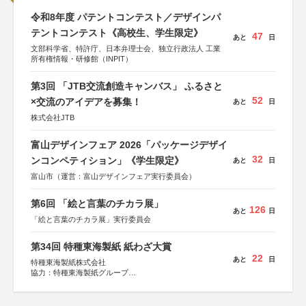
令和8年度 パテントコンテスト／デザインパ
テントコンテスト《高校生、学生限定》
47
あと
日
文部科学省、特許庁、日本弁理士会、独立行政法人 工業
所有権情報・研修館（INPIT）
第3回 「JTB交流創造キャンバス」 ふるさと
52
×交流のアイデアを募集！
あと
日
株式会社JTB
富山デザインフェア 2026「パッケージデザイ
32
ンコンペティション」《学生限定》
あと
日
富山市（運営：富山デザインフェア実行委員会）
第6回 「絵と言葉のチカラ展」
126
あと
日
「絵と言葉のチカラ展」実行委員会
第34回 特種東海製紙 紙わざ大賞
22
あと
日
特種東海製紙株式会社
協力：特種東海製紙グループ
特別協賛：静岡県長泉町