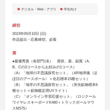
デジタル・Web・アプリ
学生向け
締切
2023年09月10日 (日)
作品提出・応募締切、必着
賞
●最優秀賞（各部門1名） 賞状、盾、副賞（A、
B、Cの3コースからお好みの1コース）
（A）「地球の不思議探究セット」（AR地球儀〈ほ
ぼ日のアースボール〉＋化石標本15種セット）
（B）「地学の不思議探究セット」（蛍光鉱物標本6
種セット＋鉱物鑑定用UVライト）
（C）「オンライン学習応援セット」（ロジクール
ワイヤレスキーボードK480＋トラックボールマウ
スM575）