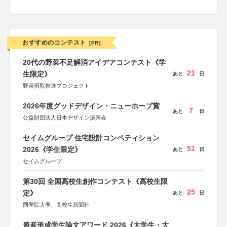
おすすめのコンテスト
[PR]
20代の野菜不足解消アイデアコンテスト《学
21
生限定》
あと
日
野菜摂取推進プロジェクト
2026年度グッドデザイン・ニューホープ賞
7
あと
日
公益財団法人日本デザイン振興会
セイムグループ 住宅設計コンペティション
51
2026《学生限定》
あと
日
セイムグループ
第30回 全国高校生創作コンテスト《高校生限
25
定》
あと
日
國學院大學、高校生新聞社
資産形成学生論文アワード 2026《大学生・大