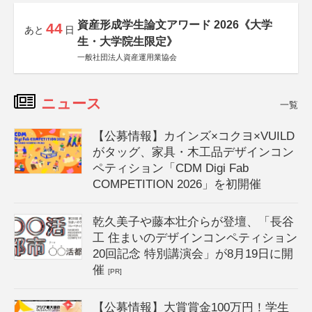
資産形成学生論文アワード 2026《大学
44
あと
日
生・大学院生限定》
一般社団法人資産運用業協会
ニュース
一覧
【公募情報】カインズ×コクヨ×VUILD
がタッグ、家具・木工品デザインコン
ペティション「CDM Digi Fab
COMPETITION 2026」を初開催
乾久美子や藤本壮介らが登壇、「長谷
工 住まいのデザインコンペティション
20回記念 特別講演会」が8月19日に開
催
[PR]
【公募情報】大賞賞金100万円！学生