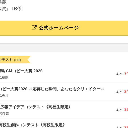
集部
賞」 TR係
公式ホームページ
ンテスト
[PR]
島 CMコピー大賞 2026
7
あと
ム徳島
Mコピー大賞2026 ～応募した瞬間、あなたもクリエイター～
2
あと
ム香川
生広報アイデアコンテスト《高校生限定》
3
あと
経済学部
国高校生創作コンテスト《高校生限定》
2
あと