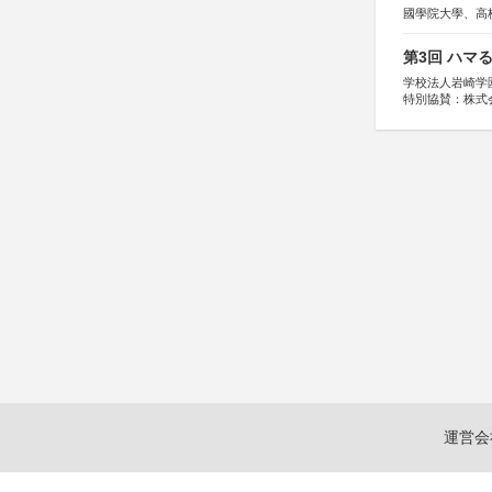
國學院大學、高
第3回 ハマ
学校法人岩崎学
特別協賛：株式
運営会