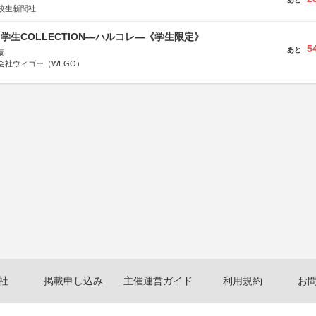
校生新聞社
る学生COLLECTION―ハルコレ―《学生限定》
5
あと
園
会社ウィゴー（WEGO）
社
掲載申し込み
主催運営ガイド
利用規約
お