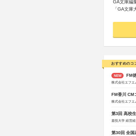
GA文庫編
「GA文庫大
おすすめのコ
FM徳
NEW
株式会社エフエ
FM香川 C
株式会社エフエ
第3回 高校
嘉悦大学 経営
第30回 全