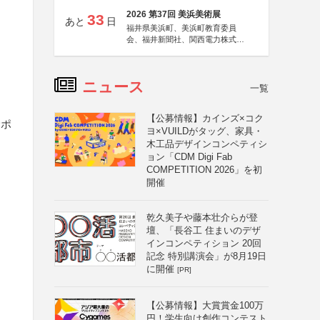
2026 第37回 美浜美術展
33
あと
日
福井県美浜町、美浜町教育委員
会、福井新聞社、関西電力株式会
社
ニュース
一覧
【公募情報】カインズ×コク
サポ
ヨ×VUILDがタッグ、家具・
木工品デザインコンペティシ
ョン「CDM Digi Fab
COMPETITION 2026」を初
開催
乾久美子や藤本壮介らが登
壇、「長谷工 住まいのデザ
インコンペティション 20回
記念 特別講演会」が8月19日
に開催
[PR]
【公募情報】大賞賞金100万
円！学生向け創作コンテスト