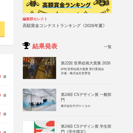
編集部セレクト
高額賞金コンテストランキング《2026年夏》
結果発表
一覧
第22回 世界絵画大賞展 2026
[PR]
世界絵画大賞展 実行委員会
共催：株式会社世界堂
4
日
第24回 CSデザイン賞 一般部
4
日
門
株式会社中川ケミカル
2
日
第24回 CSデザイン賞 学生部
門《学生限定》
8
日