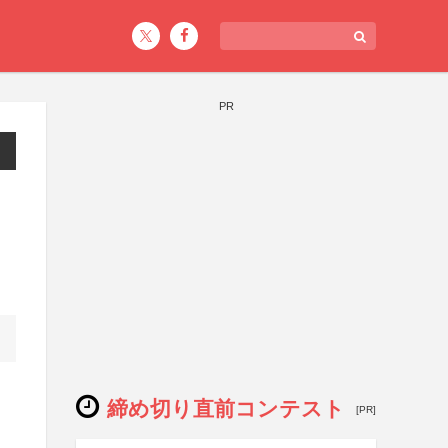
PR
締め切り直前コンテスト
[PR]