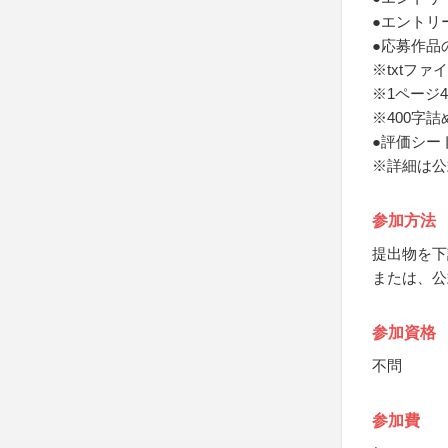
●エントリ
●応募作品
※txtファ
※1ページ4
※400字詰
●評価シー
※詳細は公
参加方法
提出物を下
または、公
参加資格
不問
参加費