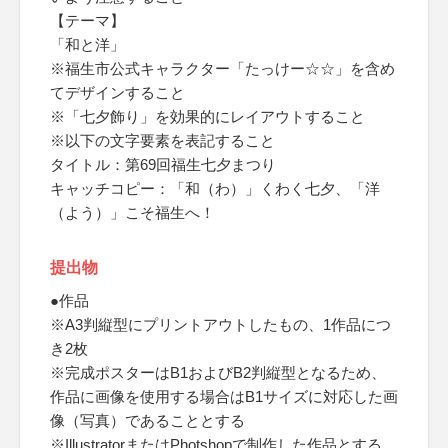
【テーマ】
「和と洋」
※福生市公式キャラクター「たっけー☆☆」を含め
てデザインすること
※「七夕飾り」を効果的にレイアウトすること
※以下の文字要素を表記すること
タイトル：第69回福生七夕まつり
キャッチコピー：「和（わ）」くわく七夕、「洋
（よう）」こそ福生へ！
提出物
●作品
※A3判縦型にプリントアウトしたもの、1作品につ
き2枚
※完成ポスターはB1およびB2判縦型となるため、
作品に画像を使用する場合はB1サイズに対応した画
像（写真）であることとする
※IllustratorまたはPhotshopで制作した作品とする