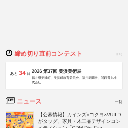
締め切り直前コンテスト
[PR]
2026 第37回 美浜美術展
34
あと
日
福井県美浜町、美浜町教育委員会、福井新聞社、関西電力株
式会社
ニュース
一覧
【公募情報】カインズ×コクヨ×VUILD
がタッグ、家具・木工品デザインコン
ペティション「CDM Digi Fab