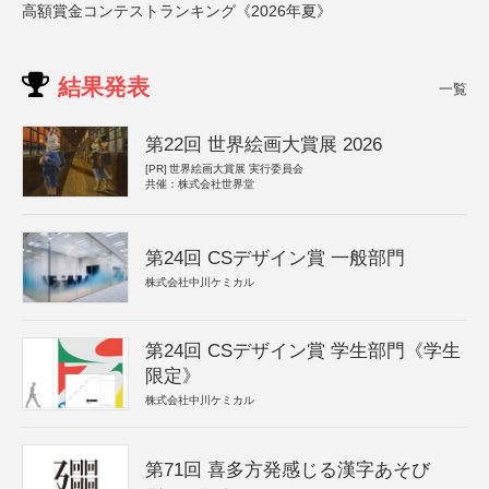
高額賞金コンテストランキング《2026年夏》
結果発表
一覧
第22回 世界絵画大賞展 2026
[PR]
世界絵画大賞展 実行委員会
共催：株式会社世界堂
第24回 CSデザイン賞 一般部門
株式会社中川ケミカル
第24回 CSデザイン賞 学生部門《学生
限定》
株式会社中川ケミカル
第71回 喜多方発感じる漢字あそび