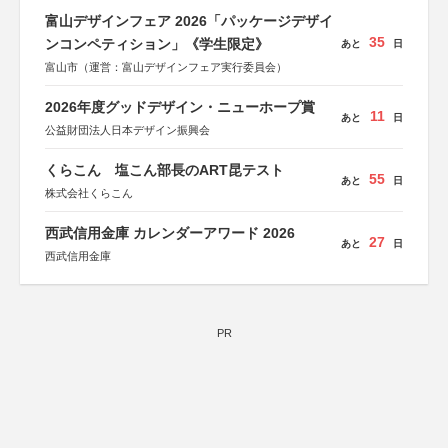
富山デザインフェア 2026「パッケージデザイ
35
ンコンペティション」《学生限定》
あと
日
富山市（運営：富山デザインフェア実行委員会）
2026年度グッドデザイン・ニューホープ賞
11
あと
日
公益財団法人日本デザイン振興会
くらこん 塩こん部長のART昆テスト
55
あと
日
株式会社くらこん
西武信用金庫 カレンダーアワード 2026
27
あと
日
西武信用金庫
PR