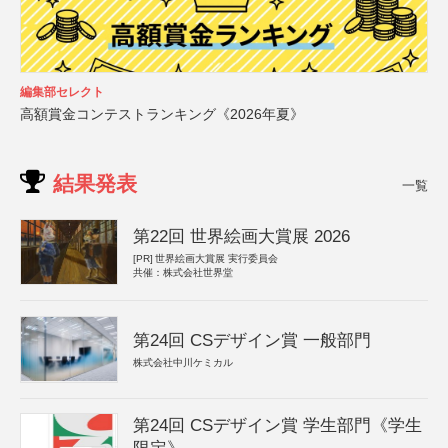
編集部セレクト
高額賞金コンテストランキング《2026年夏》
結果発表
一覧
第22回 世界絵画大賞展 2026
[PR]
世界絵画大賞展 実行委員会
共催：株式会社世界堂
第24回 CSデザイン賞 一般部門
株式会社中川ケミカル
第24回 CSデザイン賞 学生部門《学生