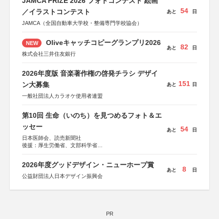
JAMCA PRIZE 2026 フォトコンテスト 絵画
54
／イラストコンテスト
あと
日
JAMCA（全国自動車大学校・整備専門学校協会）
Oliveキャッチコピーグランプリ2026
NEW
82
あと
日
株式会社三井住友銀行
2026年度版 音楽著作権の啓発チラシ デザイ
151
ン大募集
あと
日
一般社団法人カラオケ使用者連盟
第10回 生命（いのち）を見つめるフォト＆エ
ッセー
54
あと
日
日本医師会、読売新聞社
後援：厚生労働省、文部科学省
協賛：東京海上日動火災保険株式会社、東京海上日動あん
しん生命保険株式会社
2026年度グッドデザイン・ニューホープ賞
8
あと
日
公益財団法人日本デザイン振興会
PR