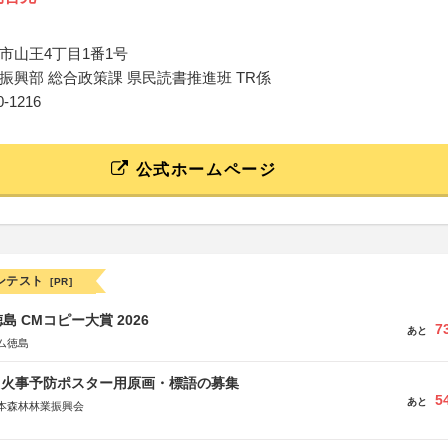
市山王4丁目1番1号
振興部 総合政策課 県民読書推進班 TR係
60-1216
公式ホームページ
ンテスト
[PR]
島 CMコピー大賞 2026
7
あと
ム徳島
山火事予防ポスター用原画・標語の募集
5
あと
本森林林業振興会
文部科学省、林野庁、全国森林組合連合会、森林火災対策協会