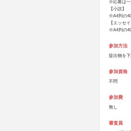
※応募は一
【小説】
※A4判の
【エッセイ
※A4判の
参加方法
提出物を下
参加資格
不問
参加費
無し
審査員