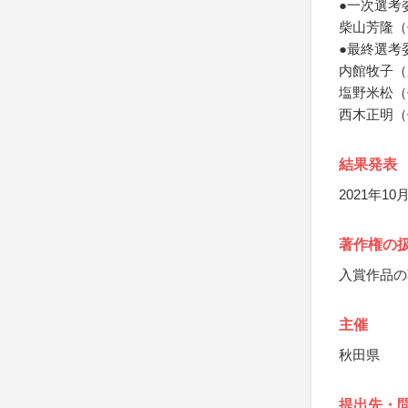
●一次選考
柴山芳隆（
●最終選考
内館牧子（
塩野米松（
西木正明（
結果発表
2021年
著作権の
入賞作品の
主催
秋田県
提出先・