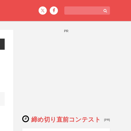
PR
締め切り直前コンテスト
[PR]