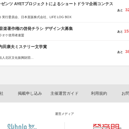
ゼンツ AYETプロジェクトによるショートドラマ企画コンテス
3
あと
実行委員会、日本直販株式会社、LIFE LOG BOX
版 音楽著作権の啓発チラシ デザイン大募集
15
あと
ラオケ使用者連盟
区内田康夫ミステリー文学賞
3
あと
法人北区文化振興財団
法人内田康夫財団
実業之日本社
社
掲載申し込み
主催運営ガイド
利用規約
お
運営メディア