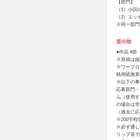
【部門】
（1）小説
（2）エッ
※同一部門
提出物
●作品 4
※原稿は縦
※ワープロ
稿用紙換算
※以下の事
応募部門・
ム（使用す
の場合は学
（過去に応
※200字
※必ず通し
リップ等で