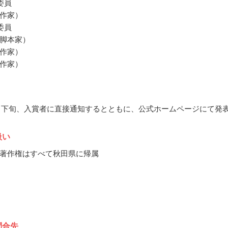
委員
作家）
委員
脚本家）
作家）
作家）
10月下旬、入賞者に直接通知するとともに、公式ホームページにて発
扱い
著作権はすべて秋田県に帰属
問合先