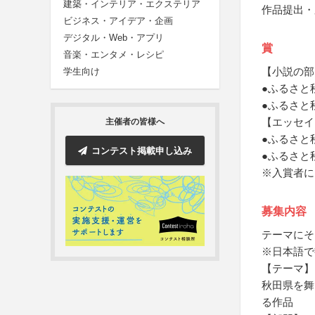
建築・インテリア・エクステリア
作品提出・
ビジネス・アイデア・企画
デジタル・Web・アプリ
賞
音楽・エンタメ・レシピ
【小説の部
学生向け
●ふるさと
●ふるさと
【エッセイ
主催者の皆様へ
●ふるさと
コンテスト掲載申し込み
●ふるさと
※入賞者に
募集内容
テーマにそ
※日本語で
【テーマ】
秋田県を舞
る作品