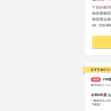
〒010-8570
秋田県秋田
秋田県企画
tel : 018-8
おすすめのコ
FM徳
NEW
株式会社エフエ
令和8年度 
一般財団法人日
【後援】
総務省消防庁、