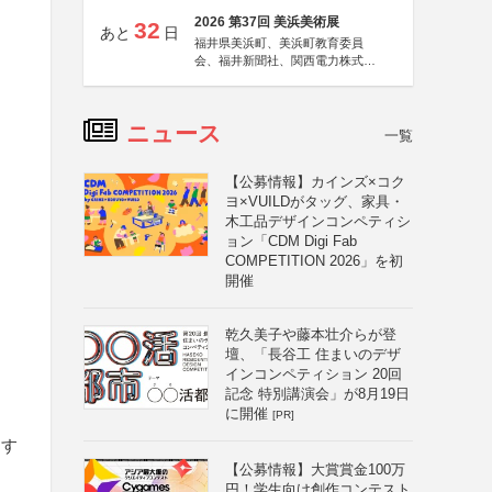
2026 第37回 美浜美術展
32
あと
日
福井県美浜町、美浜町教育委員
会、福井新聞社、関西電力株式会
社
ニュース
一覧
【公募情報】カインズ×コク
ヨ×VUILDがタッグ、家具・
木工品デザインコンペティシ
ョン「CDM Digi Fab
COMPETITION 2026」を初
開催
乾久美子や藤本壮介らが登
壇、「長谷工 住まいのデザ
インコンペティション 20回
記念 特別講演会」が8月19日
に開催
[PR]
とす
【公募情報】大賞賞金100万
円！学生向け創作コンテスト