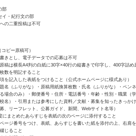
の部
セイ・紀行文の部
への二重投稿は不可
部（コピー原稿可）
書きとし、電子データでの応募は不可
原稿は横長A4判の白紙に30字×40行の縦書きで印字し、400字詰め
枚数を明記すること
項を記入した表紙をつけること（公式ホームページに様式あり）
題名（ふりがな）・原稿用紙換算枚数・氏名（ふりがな）・ペン
る場合のみ）・郵便番号・住所・電話番号・年齢・性別・職業（
校名）・引用または参考にした資料／文献・募集を知ったきっか
募、リーフレット、公募ガイド、新聞、Webサイト名等）
程度にまとめたあらすじを表紙の次のページに添付すること
ページ番号をつけ、表紙、あらすじを書いた紙を添付の上、右肩
綴じること