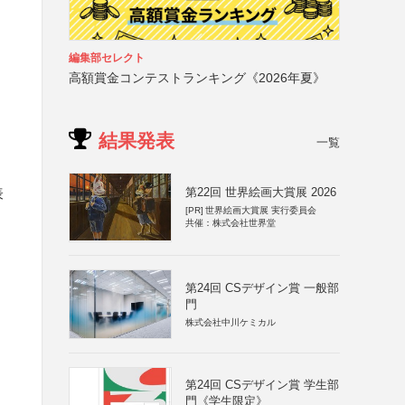
編集部セレクト
高額賞金コンテストランキング《2026年夏》
結果発表
一覧
表
第22回 世界絵画大賞展 2026
[PR]
世界絵画大賞展 実行委員会
共催：株式会社世界堂
第24回 CSデザイン賞 一般部
門
株式会社中川ケミカル
第24回 CSデザイン賞 学生部
門《学生限定》