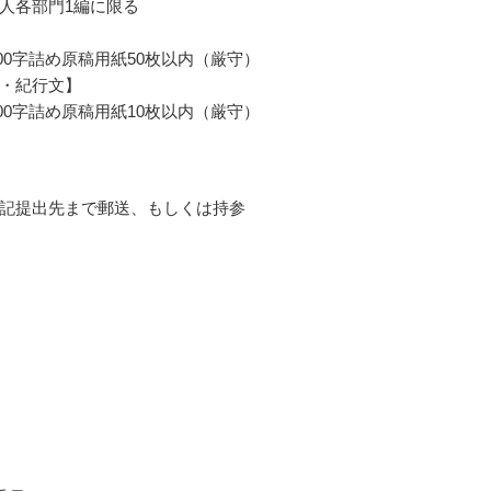
人各部門1編に限る
400字詰め原稿用紙50枚以内（厳守）
・紀行文】
400字詰め原稿用紙10枚以内（厳守）
記提出先まで郵送、もしくは持参