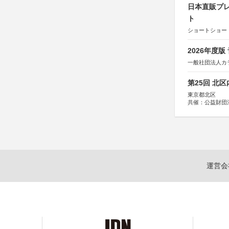
日本直販プレ
ト
ショートショート
2026年度
一般社団法人カ
第25回 北
東京都北区
共催：公益財団
協力：一般財団
協賛：株式会社
運営会