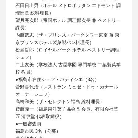
石田日出男（ホテル メトロポリタン エドモント 調
理部長 総料理長）
望月完次郎（帝国ホテル 調理部次長 兼 ペストリー
課長）
内藤武志（ザ・プリンス・パークタワー東京 兼 東
京プリンスホテル製菓製パン料理長）
松島哲郎（ロイヤルパーク ホテル ペストリー調理
シェフ）
二上友美（学校法人 古屋学園 専門学校 二葉製菓学
校 教員）
●福島市在住シェフ・パティシエ（3名）
菅野喜代治（レストラン ミュゼ・ドゥ・カナール
オーナーシェフ）
高橋和美（ザ・セレクトン福島 総料理長）
斎藤隆一（福島県洋菓子協会 副会長、有限会社菓
匠 清泉堂 代表取締役）
●一般審査員
福島市民 3名（公募）