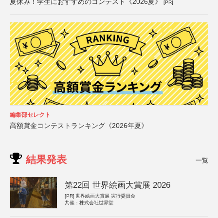
夏休み！学生におすすめのコンテスト《2026夏》
[PR]
編集部セレクト
高額賞金コンテストランキング《2026年夏》
結果発表
一覧
第22回 世界絵画大賞展 2026
[PR]
世界絵画大賞展 実行委員会
共催：株式会社世界堂