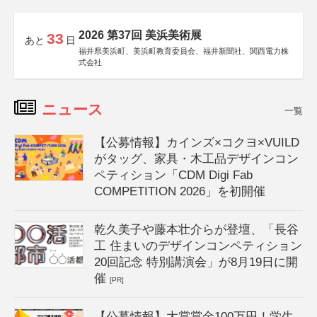
2026 第37回 美浜美術展
33
あと
日
福井県美浜町、美浜町教育委員会、福井新聞社、関西電力株
式会社
ニュース
一覧
【公募情報】カインズ×コクヨ×VUILD
がタッグ、家具・木工品デザインコン
ペティション「CDM Digi Fab
COMPETITION 2026」を初開催
乾久美子や藤本壮介らが登壇、「長谷
工 住まいのデザインコンペティション
20回記念 特別講演会」が8月19日に開
催
[PR]
【公募情報】大賞賞金100万円！学生