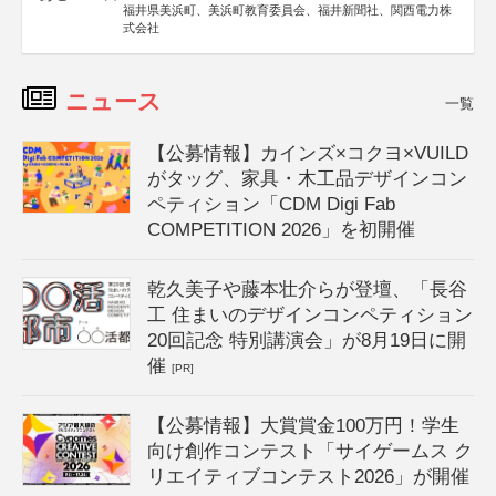
福井県美浜町、美浜町教育委員会、福井新聞社、関西電力株
式会社
ニュース
一覧
【公募情報】カインズ×コクヨ×VUILD
がタッグ、家具・木工品デザインコン
ペティション「CDM Digi Fab
COMPETITION 2026」を初開催
乾久美子や藤本壮介らが登壇、「長谷
工 住まいのデザインコンペティション
20回記念 特別講演会」が8月19日に開
催
[PR]
【公募情報】大賞賞金100万円！学生
向け創作コンテスト「サイゲームス ク
リエイティブコンテスト2026」が開催