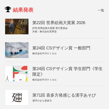
結果発表
一覧
第22回 世界絵画大賞展 2026
[PR]
世界絵画大賞展 実行委員会
共催：株式会社世界堂
第24回 CSデザイン賞 一般部門
株式会社中川ケミカル
第24回 CSデザイン賞 学生部門《学生
限定》
株式会社中川ケミカル
第71回 喜多方発感じる漢字あそび
漢字のまち喜多方