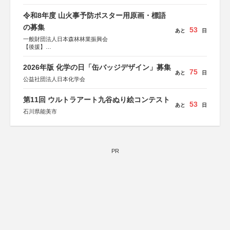
令和8年度 山火事予防ポスター用原画・標語
の募集
53
あと
日
一般財団法人日本森林林業振興会
【後援】
総務省消防庁、文部科学省、林野庁、全国森林組合連合
会、森林火災対策協会
2026年版 化学の日「缶バッジデザイン」募集
75
あと
日
公益社団法人日本化学会
第11回 ウルトラアート九谷ぬり絵コンテスト
53
あと
日
石川県能美市
PR