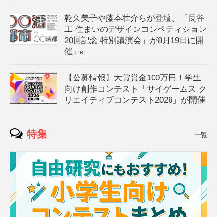
乾久美子や藤本壮介らが登壇、「長谷
工 住まいのデザインコンペティション
20回記念 特別講演会」が8月19日に開
催
[PR]
【公募情報】大賞賞金100万円！学生
向け創作コンテスト「サイゲームス ク
リエイティブコンテスト2026」が開催
特集
一覧