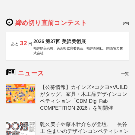
締め切り直前コンテスト
[PR]
2026 第37回 美浜美術展
32
あと
日
福井県美浜町、美浜町教育委員会、福井新聞社、関西電力株
式会社
ニュース
一覧
【公募情報】カインズ×コクヨ×VUILD
がタッグ、家具・木工品デザインコン
ペティション「CDM Digi Fab
COMPETITION 2026」を初開催
乾久美子や藤本壮介らが登壇、「長谷
工 住まいのデザインコンペティション