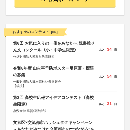
おすすめのコンテスト
[PR]
第6回 お気に入りの一冊をあなたへ 読書推せ
34
ん文コンクール《小・中学生限定》
あと
日
公益財団法人博報堂教育財団
令和8年度 山火事予防ポスター用原画・標語
の募集
54
あと
日
一般財団法人日本森林林業振興会
【後援】
総務省消防庁、文部科学省、林野庁、全国森林組合連合
会、森林火災対策協会
第3回 高校生広報アイデアコンテスト《高校
31
生限定》
あと
日
嘉悦大学 経営経済学部
文京区×交流都市ハッシュタグキャンペーン
～あなたがみつけた交流都市の“つながる”を