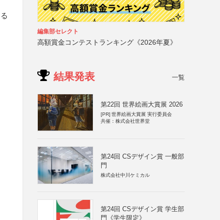
する
編集部セレクト
高額賞金コンテストランキング《2026年夏》
結果発表
一覧
第22回 世界絵画大賞展 2026
[PR]
世界絵画大賞展 実行委員会
共催：株式会社世界堂
第24回 CSデザイン賞 一般部
門
株式会社中川ケミカル
第24回 CSデザイン賞 学生部
門《学生限定》