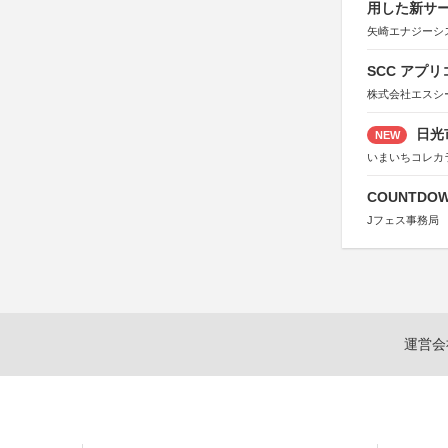
用した新サ
矢崎エナジーシス
SCC アプリ
株式会社エスシ
日光
NEW
いまいちコレカ
COUNTDO
Jフェス事務局
運営会