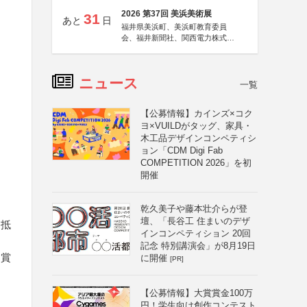
2026 第37回 美浜美術展
31
あと
日
福井県美浜町、美浜町教育委員
会、福井新聞社、関西電力株式会
社
ニュース
一覧
【公募情報】カインズ×コク
ヨ×VUILDがタッグ、家具・
木工品デザインコンペティシ
ョン「CDM Digi Fab
COMPETITION 2026」を初
開催
乾久美子や藤本壮介らが登
壇、「長谷工 住まいのデザ
に抵
インコンペティション 20回
記念 特別講演会」が8月19日
受賞
に開催
[PR]
【公募情報】大賞賞金100万
円！学生向け創作コンテスト