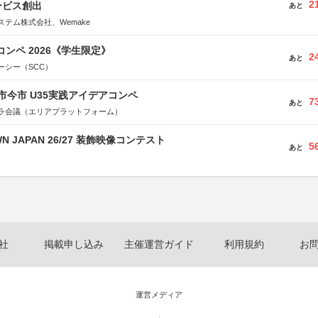
2
ービス創出
あと
テム株式会社、Wemake
コンペ 2026《学生限定》
2
あと
ーシー（SCC）
市今市 U35実践アイデアコンペ
7
あと
ラ会議（エリアプラットフォーム）
WN JAPAN 26/27 装飾映像コンテスト
5
あと
社
掲載申し込み
主催運営ガイド
利用規約
お
運営メディア