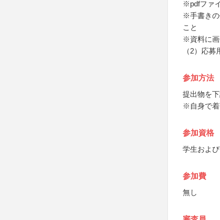
※pdfフ
※手書きの
こと
※資料に画
（2）応募
参加方法
提出物を下
※自身で着
参加資格
学生および
参加費
無し
審査員