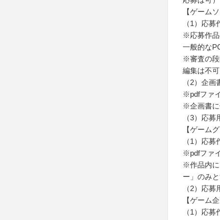
【ゲームソ
（1）応募
※応募作品の
一般的なP
※審査の段
編集は不可
（2）企画
※pdfファ
※企画書に
（3）応募
【ゲームグ
（1）応募
※pdfフ
※作品内に
ー」のみと
（2）応募
【ゲーム企
（1）応募