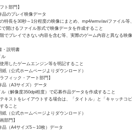
フト部門】
作品のプレイ映像データ
特長を30秒～1分程度の映像にまとめ、mp4/wmv/aviファイル等
Cで開けるファイル形式で映像データを作成すること
階でプレイできない内容を含む等、実際のゲーム内容と異なる映
書・説明書
イル
使用したゲームエンジン等を明記すること
用紙（公式ホームページよりダウンロード）
ラフィック・アート部門】
作品（A3サイズ）データ
ァイル（解像度350dpi程度）で応募作品データを作成すること
テキストをレイアウトする場合は、「タイトル」と「キャッチコ
すること
用紙（公式ホームページよりダウンロード）
画部門】
作品（A4サイズ5～10枚）データ