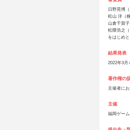
日野晃博（
松山 洋（
山倉千賀子
松隈浩之（
をはじめと
結果発表
2022年
著作権の
主催者にお
主催
福岡ゲーム
提出先・