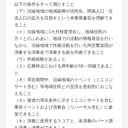
以下の条件をすべて満たすこと
（ア）沿線地域の地域振興や活性化、関係人口・交
流人口の拡大を目指すという本事業趣旨を理解でき
ること
（イ）沿線地域に1カ月程度滞在し、地域住民の
方々とのふれあい、地域での活動の情報発信を行い
ながら、沿線地域で作曲活動を行い九州交響楽団が
演奏する演奏会で演奏する曲を作曲できること
（ウ）作曲経験があること
（エ）応募時点における満年齢が18～39歳であるこ
と
（オ）滞在期間中、沿線地域のイベント（ミニコン
サート含む）等地域住民との交流を意欲的におこな
えること
（カ）後述の滞在条件に示すミニコンサートを含む
事前イベントおよび演奏会（リハーサル含む）に参
加できること
（キ）演奏に使用するスコアと、各演奏のパート譜
を清書・浄書ができること