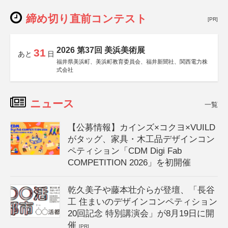
締め切り直前コンテスト
[PR]
2026 第37回 美浜美術展
31
あと
日
福井県美浜町、美浜町教育委員会、福井新聞社、関西電力株
式会社
ニュース
一覧
【公募情報】カインズ×コクヨ×VUILD
がタッグ、家具・木工品デザインコン
ペティション「CDM Digi Fab
COMPETITION 2026」を初開催
乾久美子や藤本壮介らが登壇、「長谷
工 住まいのデザインコンペティション
20回記念 特別講演会」が8月19日に開
催
[PR]