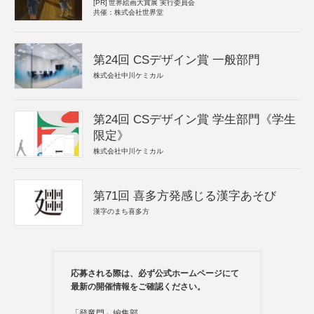
[PR]
世界絵画大賞展 実行委員会
共催：株式会社世界堂
第24回 CSデザイン賞 一般部門
株式会社中川ケミカル
第24回 CSデザイン賞 学生部門《学生
限定》
株式会社中川ケミカル
第71回 喜多方発感じる漢字あそび
漢字のまち喜多方
応募される際は、必ず公式ホームページにて
最新の開催情報をご確認ください。
「登竜門」編集部