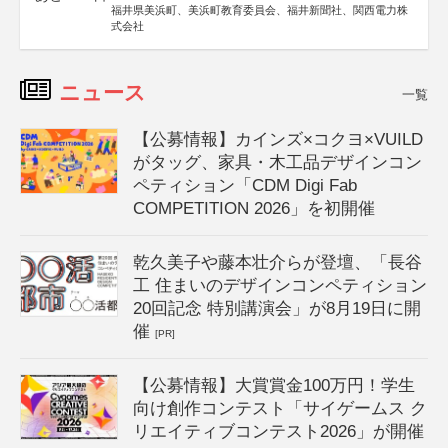
福井県美浜町、美浜町教育委員会、福井新聞社、関西電力株
式会社
ニュース
一覧
【公募情報】カインズ×コクヨ×VUILD
がタッグ、家具・木工品デザインコン
ペティション「CDM Digi Fab
COMPETITION 2026」を初開催
乾久美子や藤本壮介らが登壇、「長谷
工 住まいのデザインコンペティション
20回記念 特別講演会」が8月19日に開
催
[PR]
【公募情報】大賞賞金100万円！学生
向け創作コンテスト「サイゲームス ク
リエイティブコンテスト2026」が開催