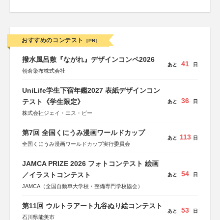
おすすめのコンテスト
[PR]
撥水風呂敷『ながれ』デザインコンペ2026
41
あと
日
朝倉染布株式会社
UniLife学生下宿年鑑2027 表紙デザインコン
36
テスト《学生限定》
あと
日
株式会社ジェイ・エス・ビー
第7回 全国くにうみ漫画ワールドカップ
113
あと
日
全国くにうみ漫画ワールドカップ実行委員会
JAMCA PRIZE 2026 フォトコンテスト 絵画
54
／イラストコンテスト
あと
日
JAMCA（全国自動車大学校・整備専門学校協会）
第11回 ウルトラアート九谷ぬり絵コンテスト
53
あと
日
石川県能美市