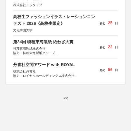
株式会社ミラタップ
高校生ファッションイラストレーションコン
25
テスト 2026《高校生限定》
あと
日
文化学園大学
第34回 特種東海製紙 紙わざ大賞
22
あと
日
特種東海製紙株式会社
協力：特種東海製紙グループ
特別協賛：静岡県長泉町
丹青社空間アワード with ROYAL
56
あと
日
株式会社丹青社
協力：ロイヤルホールディングス株式会社
運営協力：株式会社JDN
PR