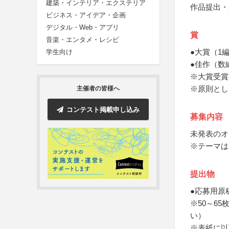
建築・インテリア・エクステリア
作品提出・
ビジネス・アイデア・企画
デジタル・Web・アプリ
賞
音楽・エンタメ・レシピ
●大賞（1
学生向け
●佳作（数
※大賞受賞
※原則とし
主催者の皆様へ
コンテスト掲載申し込み
募集内容
未発表のオ
※テーマは
提出物
●応募用原
※50～6
い）
※表紙に以