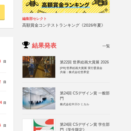
編集部セレクト
高額賞金コンテストランキング《2026年夏》
結果発表
一覧
3
日
第22回 世界絵画大賞展 2026
[PR]
世界絵画大賞展 実行委員会
共催：株式会社世界堂
2
日
第24回 CSデザイン賞 一般部
門
4
日
株式会社中川ケミカル
第24回 CSデザイン賞 学生部
4
日
門《学生限定》