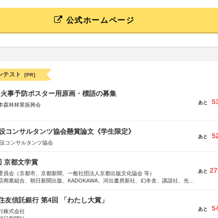
公式ホームページ
ンテスト
[PR]
山火事予防ポスター用原画・標語の募集
5
あと
本森林林業振興会
文部科学省、林野庁、全国森林組合連合会、森林火災対策協会
 建設コンサルタンツ協会懸賞論文《学生限定》
5
あと
建設コンサルタンツ協会
回 京都文学賞
27
あと
委員会（京都市、京都新聞、一般社団法人京都出版文化協会 等）
店商業組合、朝日新聞出版、KADOKAWA、河出書房新社、幻冬舎、講談社、光文
学館、祥伝社、新潮社、淡交社、ちいさいミシマ社、徳間書店、早川書房、PHP
、文藝春秋、ポプラ社、毎日新聞出版
住友信託銀行 第4回 「わたし大賞」
5
あと
行株式会社