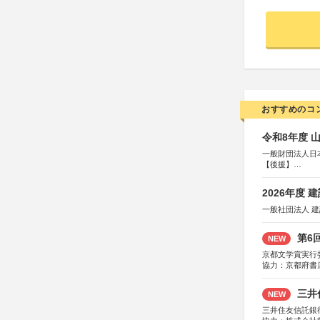
おすすめのコ
令和8年度 
一般財団法人日
【後援】
総務省消防庁、
2026年度
一般社団法人 
第6
NEW
京都文学賞実行
協力：京都府書
社、集英社、小
研究所、双葉社
三井
NEW
三井住友信託銀