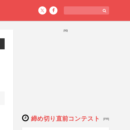
PR
締め切り直前コンテスト
[PR]