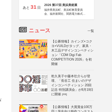
2026 第37回 美浜美術展
31
あと
日
福井県美浜町、美浜町教育委員
会、福井新聞社、関西電力株式会
社
ニュース
一覧
【公募情報】カインズ×コク
ヨ×VUILDがタッグ、家具・
木工品デザインコンペティシ
ョン「CDM Digi Fab
COMPETITION 2026」を初
開催
乾久美子や藤本壮介らが登
壇、「長谷工 住まいのデザ
インコンペティション 20回
記念 特別講演会」が8月19日
に開催
[PR]
な
【公募情報】大賞賞金100万
円！学生向け創作コンテスト