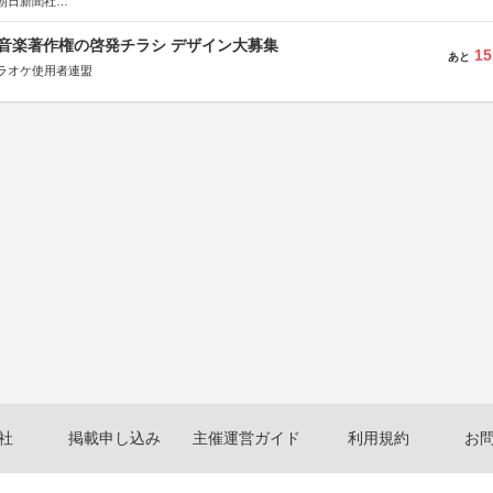
朝日新聞社
株式会社
版 音楽著作権の啓発チラシ デザイン大募集
15
あと
ラオケ使用者連盟
社
掲載申し込み
主催運営ガイド
利用規約
お