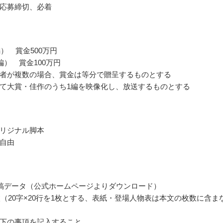
応募締切、必着
編） 賞金500万円
編） 賞金100万円
者が複数の場合、賞金は等分で贈呈するものとする
て大賞・佳作のうち1編を映像化し、放送するものとする
リジナル脚本
自由
稿データ（公式ホームページよりダウンロード）
5枚（20字×20行を1枚とする、表紙・登場人物表は本文の枚数に含ま
下の事項を記入すること