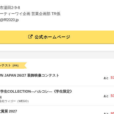
湯田2-9-8
ーティーワイ企画 営業企画部 TR係
t@fff2020.jp
公式ホームページ
ンテスト
[PR]
WN JAPAN 26/27 装飾映像コンテスト
5
あと
る学生COLLECTION―ハルコレ―《学生限定》
5
あと
園
会社ウィゴー（WEGO）
展 2027
9
あと