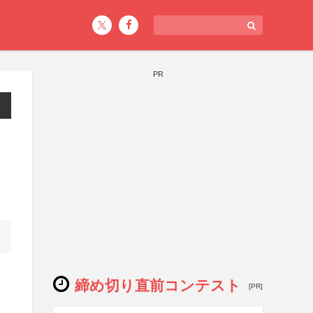
PR
締め切り直前コンテスト
[PR]