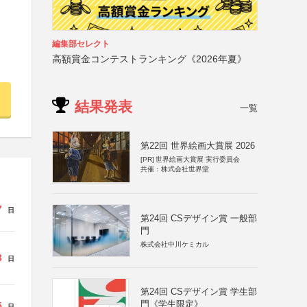
編集部セレクト
高額賞金コンテストランキング《2026年夏》
結果発表
一覧
第22回 世界絵画大賞展 2026
[PR]
世界絵画大賞展 実行委員会
共催：株式会社世界堂
7
日
第24回 CSデザイン賞 一般部
門
株式会社中川ケミカル
3
日
第24回 CSデザイン賞 学生部
門《学生限定》
5
日