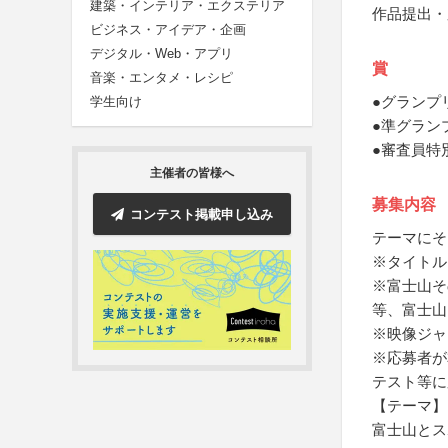
建築・インテリア・エクステリア
作品提出・
ビジネス・アイデア・企画
デジタル・Web・アプリ
賞
音楽・エンタメ・レシピ
●グランプ
学生向け
●準グラン
●審査員特
主催者の皆様へ
募集内容
コンテスト掲載申し込み
テーマにそ
※タイトル
※富士山そ
等、富士山
※映像ジャ
※応募者が
テスト等に
【テーマ】
富士山とス