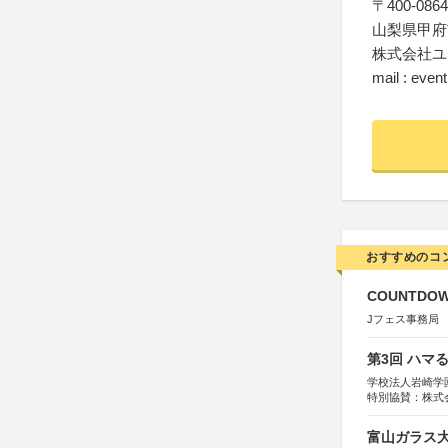
〒400-0864
山梨県甲府市
株式会社ユ
mail : even
おすすめのコ
COUNTDO
Jフェス事務局
第3回 ハマ
学校法人岩崎学
特別協賛：株式
富山ガラス大賞