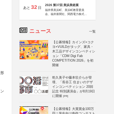
2026 第37回 美浜美術展
32
あと
日
福井県美浜町、美浜町教育委員
会、福井新聞社、関西電力株式会
社
ニュース
一覧
【公募情報】カインズ×コク
ヨ×VUILDがタッグ、家具・
木工品デザインコンペティシ
ョン「CDM Digi Fab
COMPETITION 2026」を初
開催
の形
乾久美子や藤本壮介らが登
壇、「長谷工 住まいのデザ
インコンペティション 20回
コン
記念 特別講演会」が8月19日
に開催
[PR]
【公募情報】大賞賞金100万
円！学生向け創作コンテスト