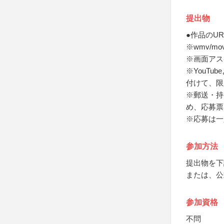
提出物
●作品のUR
※wmv/m
※画面アス
※YouT
付けて、限
※郵送・持
め、応募票
※応募は一
参加方法
提出物を下
または、公
参加資格
不問