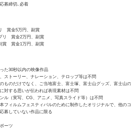
応募締切､必着
リ 賞金5万円、副賞
プリ 賞金2万円、副賞
別賞 賞金1万円、副賞
った30秒以内の映像作品
、ストーリー、ナレーション、テロップ等は不問
のものだけでなく、ご当地富士、富士塚、富士山グッズ、富士山
に対する思いが伝われば表現素材は不問
ンル（実写、CG、アニメ、写真スライド等）は不問
本フィルムフェスティバルのために制作したオリジナルで、他の
応募していない作品に限る
ポーツ