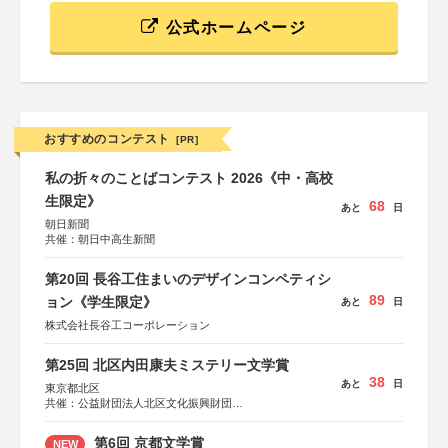
公式ホームページ
おすすめのコンテスト
[PR]
私の折々のことばコンテスト 2026《中・高校
生限定》
68
あと
日
朝日新聞
共催：朝日中高生新聞
第20回 長谷工住まいのデザインコンペティシ
89
ョン《学生限定》
あと
日
株式会社長谷工コーポレーション
第25回 北区内田康夫ミステリー文学賞
38
あと
日
東京都北区
共催：公益財団法人北区文化振興財団
協力：一般財団法人内田康夫財団
協賛：株式会社実業之日本社
第6回 京都文学賞
NEW