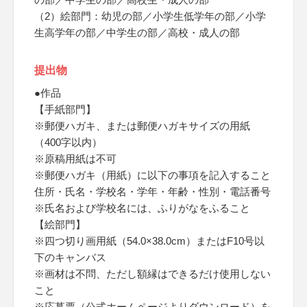
（2）絵部門：幼児の部／小学生低学年の部／小学
生高学年の部／中学生の部／高校・成人の部
提出物
●作品
【手紙部門】
※郵便ハガキ、または郵便ハガキサイズの用紙
（400字以内）
※原稿用紙は不可
※郵便ハガキ（用紙）に以下の事項を記入すること
住所・氏名・学校名・学年・年齢・性別・電話番号
※氏名および学校名には、ふりがなをふること
【絵部門】
※四つ切り画用紙（54.0×38.0cm）またはF10号以
下のキャンバス
※画材は不問、ただし額縁はできるだけ使用しない
こと
※応募票（公式ホームページよりダウンロード）を