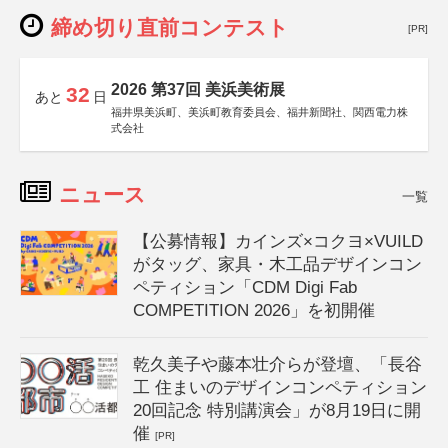
締め切り直前コンテスト
[PR]
2026 第37回 美浜美術展
32
あと
日
福井県美浜町、美浜町教育委員会、福井新聞社、関西電力株
式会社
ニュース
一覧
【公募情報】カインズ×コクヨ×VUILD
がタッグ、家具・木工品デザインコン
ペティション「CDM Digi Fab
COMPETITION 2026」を初開催
乾久美子や藤本壮介らが登壇、「長谷
工 住まいのデザインコンペティション
20回記念 特別講演会」が8月19日に開
催
[PR]