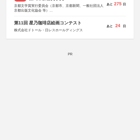
275
あと
日
京都文学賞実行委員会（京都市、京都新聞、一般社団法人
京都出版文化協会 等）
協力：京都府書店商業組合、朝日新聞出版、
KADOKAWA、河出書房新社、幻冬舎、講談社、光文社、
第11回 星乃珈琲店絵画コンテスト
集英社、小学館、祥伝社、新潮社、淡交社、ちいさいミシ
24
あと
日
マ社、徳間書店、早川書房、PHP研究所、双葉社、文藝春
株式会社ドトール・日レスホールディングス
秋、ポプラ社、毎日新聞出版
PR