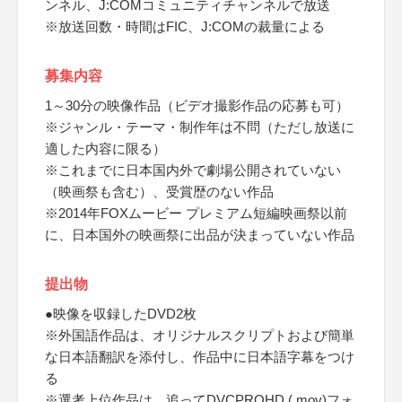
ンネル、J:COMコミュニティチャンネルで放送
※放送回数・時間はFIC、J:COMの裁量による
募集内容
1～30分の映像作品（ビデオ撮影作品の応募も可）
※ジャンル・テーマ・制作年は不問（ただし放送に
適した内容に限る）
※これまでに日本国内外で劇場公開されていない
（映画祭も含む）、受賞歴のない作品
※2014年FOXムービー プレミアム短編映画祭以前
に、日本国外の映画祭に出品が決まっていない作品
提出物
●映像を収録したDVD2枚
※外国語作品は、オリジナルスクリプトおよび簡単
な日本語翻訳を添付し、作品中に日本語字幕をつけ
る
※選考上位作品は、追ってDVCPROHD (.mov)フォ