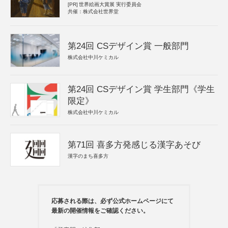
[PR]
世界絵画大賞展 実行委員会
共催：株式会社世界堂
第24回 CSデザイン賞 一般部門
株式会社中川ケミカル
第24回 CSデザイン賞 学生部門《学生
限定》
株式会社中川ケミカル
第71回 喜多方発感じる漢字あそび
漢字のまち喜多方
応募される際は、必ず公式ホームページにて
最新の開催情報をご確認ください。