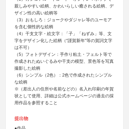
親しみやすい絵柄、かわいらしい癒される絵柄、デ
ザイン性の高い絵柄等
（3）おもしろ：ジョークやダジャレ等のユーモア
を含む個性的な絵柄
（4）干支文字・絵文字：「子」「ねずみ」等、文
字をデザイン化した絵柄（“謹賀新年”等の賀詞文字
は不可）
（5）フォトデザイン：手作り粘土・フェルト等で
作成されたぬいぐるみや干支の模型、景色等を写真
撮影した絵柄
（6）シンプル（2色）：2色で作成されたシンプル
な絵柄
※（差出人の住所や名前などの）名入れ印刷の年賀
状として使用、詳細は公式ホームページの過去の採
用作品を参照すること
提出物
●作品