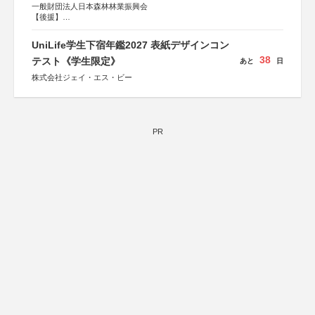
一般財団法人日本森林林業振興会
【後援】
総務省消防庁、文部科学省、林野庁、全国森林組合連合
会、森林火災対策協会
UniLife学生下宿年鑑2027 表紙デザインコン
38
テスト《学生限定》
あと
日
株式会社ジェイ・エス・ビー
PR