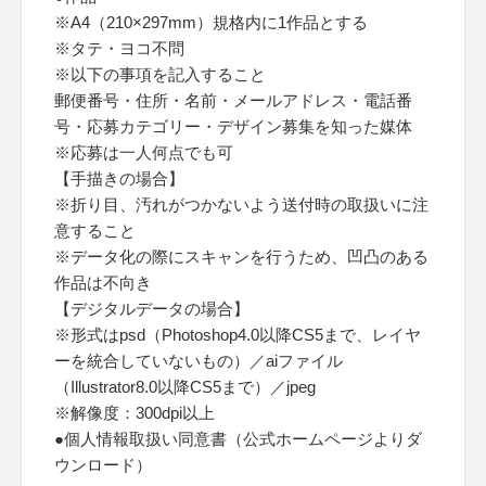
※A4（210×297mm）規格内に1作品とする
※タテ・ヨコ不問
※以下の事項を記入すること
郵便番号・住所・名前・メールアドレス・電話番
号・応募カテゴリー・デザイン募集を知った媒体
※応募は一人何点でも可
【手描きの場合】
※折り目、汚れがつかないよう送付時の取扱いに注
意すること
※データ化の際にスキャンを行うため、凹凸のある
作品は不向き
【デジタルデータの場合】
※形式はpsd（Photoshop4.0以降CS5まで、レイヤ
ーを統合していないもの）／aiファイル
（Illustrator8.0以降CS5まで）／jpeg
※解像度：300dpi以上
●個人情報取扱い同意書（公式ホームページよりダ
ウンロード）