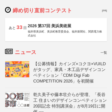
締め切り直前コンテスト
[PR]
2026 第37回 美浜美術展
33
あと
日
福井県美浜町、美浜町教育委員会、福井新聞社、関西電力株
式会社
ニュース
一覧
【公募情報】カインズ×コクヨ×VUILD
がタッグ、家具・木工品デザインコン
ペティション「CDM Digi Fab
COMPETITION 2026」を初開催
乾久美子や藤本壮介らが登壇、「長谷
工 住まいのデザインコンペティション
20回記念 特別講演会」が8月19日に開
催