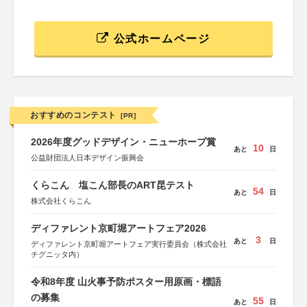
公式ホームページ
おすすめのコンテスト
[PR]
2026年度グッドデザイン・ニューホープ賞
10
あと
日
公益財団法人日本デザイン振興会
くらこん 塩こん部長のART昆テスト
54
あと
日
株式会社くらこん
ディファレント京町堀アートフェア2026
3
あと
日
ディファレント京町堀アートフェア実行委員会（株式会社
チグニッタ内）
令和8年度 山火事予防ポスター用原画・標語
の募集
55
あと
日