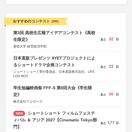
おすすめのコンテスト
[PR]
第3回 高校生広報アイデアコンテスト《高校
32
生限定》
あと
日
嘉悦大学 経営経済学部
日本直販プレゼンツ AYETプロジェクトによ
るショートドラマ企画コンテスト
33
あと
日
ショートショート実行委員会、日本直販株式会社、LIFE
LOG BOX
学生短編映画祭 FFF-S 第9回大会《学生限
30
定》
あと
日
株式会社フェローズ
ショートショート フィルムフェステ
NEW
ィバル ＆ アジア 2027【Cinematic Tokyo部
177
あと
日
門】