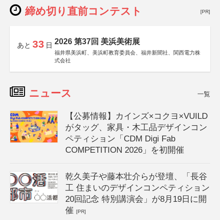
締め切り直前コンテスト
[PR]
2026 第37回 美浜美術展
33
あと
日
福井県美浜町、美浜町教育委員会、福井新聞社、関西電力株
式会社
ニュース
一覧
【公募情報】カインズ×コクヨ×VUILD
がタッグ、家具・木工品デザインコン
ペティション「CDM Digi Fab
COMPETITION 2026」を初開催
乾久美子や藤本壮介らが登壇、「長谷
工 住まいのデザインコンペティション
20回記念 特別講演会」が8月19日に開
催
[PR]