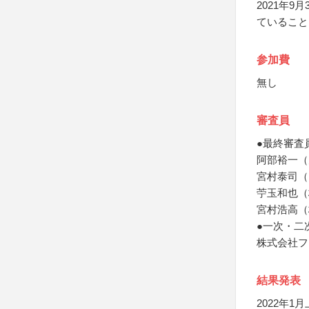
2021年
ていること
参加費
無し
審査員
●最終審査
阿部裕一（
宮村泰司（
苧玉和也（
宮村浩高（
●一次・二
株式会社フ
結果発表
2022年