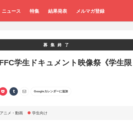
ニュース
特集
結果発表
メルマガ登録
募集終了
 FFC学生ドキュメント映像祭《学生限
Googleカレンダーに追加
アニメ・動画
学生向け