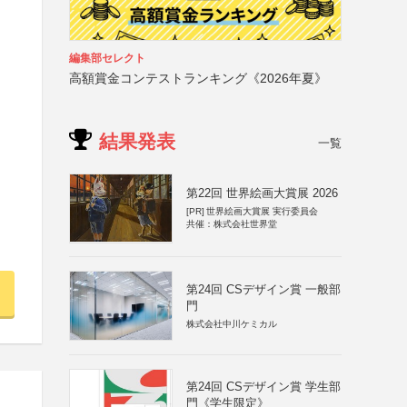
編集部セレクト
高額賞金コンテストランキング《2026年夏》
結果発表
一覧
第22回 世界絵画大賞展 2026
[PR]
世界絵画大賞展 実行委員会
共催：株式会社世界堂
第24回 CSデザイン賞 一般部
門
株式会社中川ケミカル
第24回 CSデザイン賞 学生部
門《学生限定》