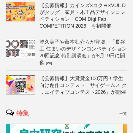
【公募情報】カインズ×コクヨ×VUILD
がタッグ、家具・木工品デザインコン
ペティション「CDM Digi Fab
COMPETITION 2026」を初開催
乾久美子や藤本壮介らが登壇、「長谷
工 住まいのデザインコンペティション
20回記念 特別講演会」が8月19日に開
催
[PR]
【公募情報】大賞賞金100万円！学生
向け創作コンテスト「サイゲームス ク
リエイティブコンテスト2026」が開催
特集
一覧