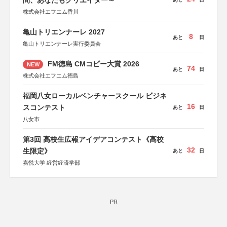
間、あなたもクリエイター～
株式会社エフエム香川
亀山トリエンナーレ 2027
8
あと
日
亀山トリエンナーレ実行委員会
FM徳島 CMコピー大賞 2026
NEW
74
あと
日
株式会社エフエム徳島
福岡八女ローカルベンチャースクール ビジネ
16
スコンテスト
あと
日
八女市
第3回 高校生広報アイデアコンテスト《高校
32
生限定》
あと
日
嘉悦大学 経営経済学部
PR