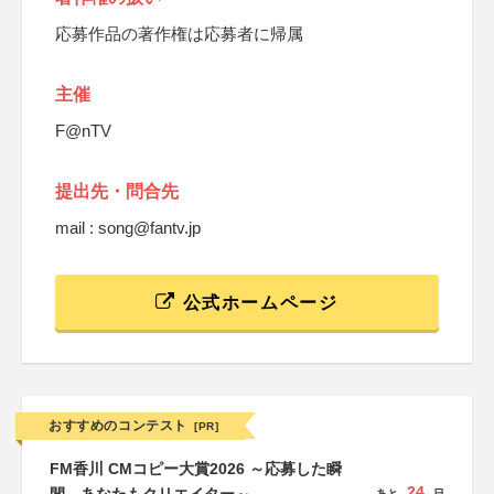
応募作品の著作権は応募者に帰属
主催
F@nTV
提出先・問合先
mail : song@fantv.jp
公式ホームページ
おすすめのコンテスト
[PR]
FM香川 CMコピー大賞2026 ～応募した瞬
24
あと
日