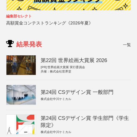
編集部セレクト
高額賞金コンテストランキング《2026年夏》
結果発表
一覧
第22回 世界絵画大賞展 2026
[PR]
世界絵画大賞展 実行委員会
共催：株式会社世界堂
第24回 CSデザイン賞 一般部門
株式会社中川ケミカル
第24回 CSデザイン賞 学生部門《学生
限定》
株式会社中川ケミカル