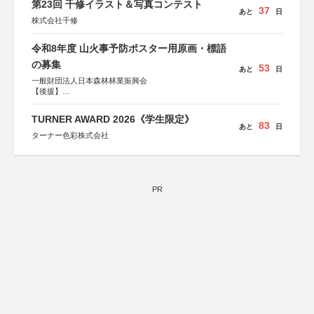
第23回 千修イラスト＆写真コンテスト
37
あと
日
株式会社千修
令和8年度 山火事予防ポスター用原画・標語
の募集
53
あと
日
一般財団法人日本森林林業振興会
【後援】
総務省消防庁、文部科学省、林野庁、全国森林組合連合
会、森林火災対策協会
TURNER AWARD 2026《学生限定》
83
あと
日
ターナー色彩株式会社
PR