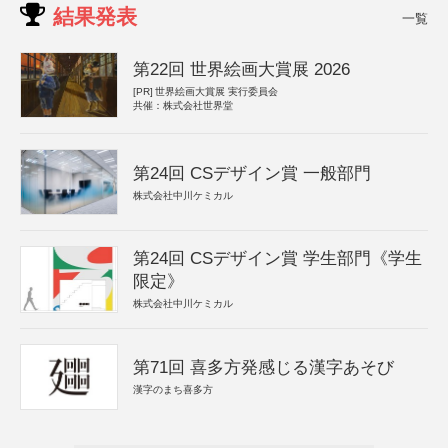
結果発表
一覧
第22回 世界絵画大賞展 2026
[PR]
世界絵画大賞展 実行委員会
共催：株式会社世界堂
第24回 CSデザイン賞 一般部門
株式会社中川ケミカル
第24回 CSデザイン賞 学生部門《学生
限定》
株式会社中川ケミカル
第71回 喜多方発感じる漢字あそび
漢字のまち喜多方