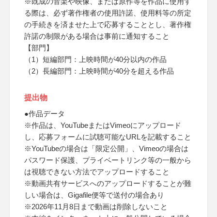
※既成の音楽や映像、または原作等を作品に使用す
る際は、必ず著作権者の使用許諾、使用料等の所定
の手続きを済ませた上で応募することとし、著作権
許諾の制限がある場合は事前に通知すること
【部門】
（1）短編部門：上映時間が40分以内の作品
（2）長編部門：上映時間が40分を超える作品
提出物
●作品データ
※作品は、YouTubeまたはVimeoにアップロード
し、応募フォームに試聴可能なURLを記載すること
※YouTubeの場合は「限定公開」、Vimeoの場合は
パスワード保護、プライベートリンク等の一般から
は視聴できない方法でアップロードすること
※動画共有サービスへのアップロードすることが難
しい場合は、Gigafile便等で送付の場合あり
※2026年11月8日まで動画は削除しないこと