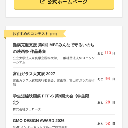
公式ホームページ
おすすめのコンテスト
[PR]
難病克服支援 第6回 MBTみんなで守るいのち
の映画祭 作品募集
113
あと
日
公立大学法人奈良県立医科大学、一般社団法人MBTコンソ
ーシアム
協力：読売新聞社
富山ガラス大賞展 2027
後援：厚生労働省
94
あと
日
文部科学省
富山ガラス大賞展実行委員会、富山市、富山市ガラス美術
奈良県
館
日本経済団体連合会
関西経済連合会
学生短編映画祭 FFF-S 第9回大会《学生限
「“よい仕事おこし”フェア」実行委員会
関西文化学術研究都市推進機構
28
定》
あと
日
東京難病団体連絡協議会
株式会社フェローズ
GMO DESIGN AWARD 2026
52
あと
日
GMOインターネットグループ株式会社