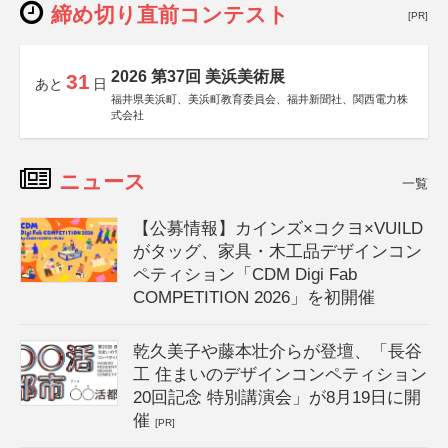
締め切り直前コンテスト
[PR]
2026 第37回 美浜美術展
31
あと
日
福井県美浜町、美浜町教育委員会、福井新聞社、関西電力株
式会社
ニュース
一覧
【公募情報】カインズ×コクヨ×VUILD
がタッグ、家具・木工品デザインコン
ペティション「CDM Digi Fab
COMPETITION 2026」を初開催
乾久美子や藤本壮介らが登壇、「長谷
工 住まいのデザインコンペティション
20回記念 特別講演会」が8月19日に開
催
[PR]