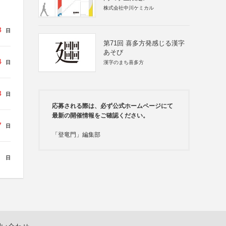
株式会社中川ケミカル
8
日
第71回 喜多方発感じる漢字
あそび
4
日
漢字のまち喜多方
3
日
応募される際は、必ず公式ホームページにて
最新の開催情報をご確認ください。
7
日
「登竜門」編集部
日