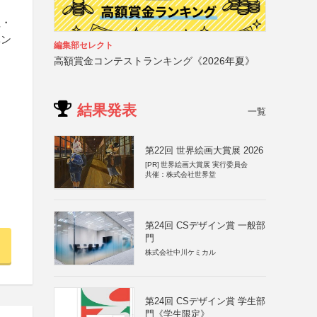
社・
ベン
編集部セレクト
高額賞金コンテストランキング《2026年夏》
結果発表
一覧
第22回 世界絵画大賞展 2026
[PR]
世界絵画大賞展 実行委員会
共催：株式会社世界堂
第24回 CSデザイン賞 一般部
門
株式会社中川ケミカル
第24回 CSデザイン賞 学生部
門《学生限定》