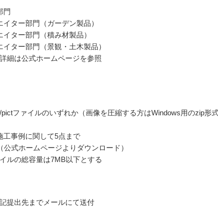
部門
エイター部門（ガーデン製品）
エイター部門（積み材製品）
エイター部門（景観・土木製品）
詳細は公式ホームページを参照
bmp/pictファイルのいずれか（画像を圧縮する方はWindows用のzip形
施工事例に関して5点まで
（公式ホームページよりダウンロード）
イルの総容量は7MB以下とする
記提出先までメールにて送付