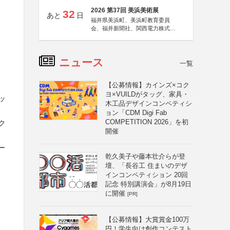
2026 第37回 美浜美術展
32
あと
日
福井県美浜町、美浜町教育委員
会、福井新聞社、関西電力株式会
社
ニュース
一覧
【公募情報】カインズ×コク
ヨ×VUILDがタッグ、家具・
ッ
木工品デザインコンペティシ
ョン「CDM Digi Fab
COMPETITION 2026」を初
ク
開催
ー
乾久美子や藤本壮介らが登
壇、「長谷工 住まいのデザ
インコンペティション 20回
記念 特別講演会」が8月19日
に開催
[PR]
【公募情報】大賞賞金100万
円！学生向け創作コンテスト