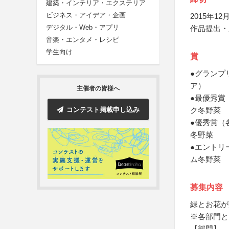
建築・インテリア・エクステリア
ビジネス・アイデア・企画
2015年12月
デジタル・Web・アプリ
作品提出・
音楽・エンタメ・レシピ
学生向け
賞
●グランプ
ア）
主催者の皆様へ
●最優秀賞
コンテスト掲載申し込み
ク冬野菜
●優秀賞（
冬野菜
●エントリ
ム冬野菜
募集内容
緑とお花が
※各部門と
【部門】