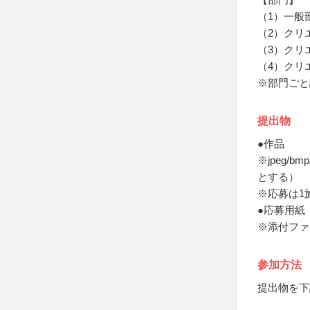
（1）一般
（2）クリ
（3）クリ
（4）クリ
※部門ごと
提出物
●作品
※jpeg/
とする）
※応募は1
●応募用紙
※添付ファ
参加方法
提出物を下