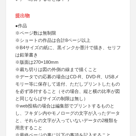
提出物
●作品
※ページ数は無制限
※ショートの作品は合計8ページ以上
※B4サイズの紙に、黒インクか墨汁で描き、セリフ
は鉛筆書き
※版面は270×180mm
※裁ち切りは図の外側の線まで描くこと
※データでの応募の場合はCD-R、DVD-R、USBメ
モリー等に保存して送付、ただしプリントしたもの
を必ず添付すること（その場合、縦と横の比率が図
と同じならばサイズの制限は無し）
※web投稿の場合は編集部でプリントするものと
し、フキダシ内やモノローグの文字が入ったデータ
と、それらの文字が入っていないデータの2種類を
用意すること
※最終ページの裏に以下の事項を記入すること