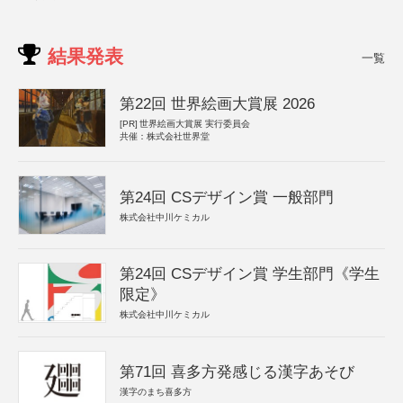
結果発表
一覧
第22回 世界絵画大賞展 2026
[PR]
世界絵画大賞展 実行委員会
共催：株式会社世界堂
第24回 CSデザイン賞 一般部門
株式会社中川ケミカル
第24回 CSデザイン賞 学生部門《学生
限定》
株式会社中川ケミカル
第71回 喜多方発感じる漢字あそび
漢字のまち喜多方