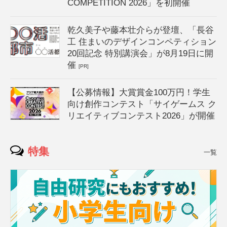
COMPETITION 2026」を初開催
乾久美子や藤本壮介らが登壇、「長谷
工 住まいのデザインコンペティション
20回記念 特別講演会」が8月19日に開
催
[PR]
【公募情報】大賞賞金100万円！学生
向け創作コンテスト「サイゲームス ク
リエイティブコンテスト2026」が開催
特集
一覧