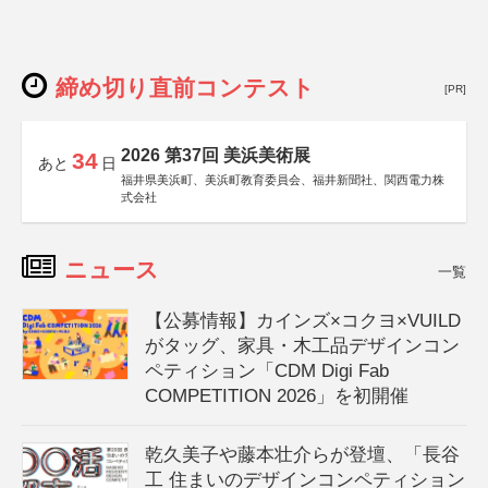
締め切り直前コンテスト
[PR]
2026 第37回 美浜美術展
34
あと
日
福井県美浜町、美浜町教育委員会、福井新聞社、関西電力株
式会社
ニュース
一覧
【公募情報】カインズ×コクヨ×VUILD
がタッグ、家具・木工品デザインコン
ペティション「CDM Digi Fab
COMPETITION 2026」を初開催
乾久美子や藤本壮介らが登壇、「長谷
工 住まいのデザインコンペティション