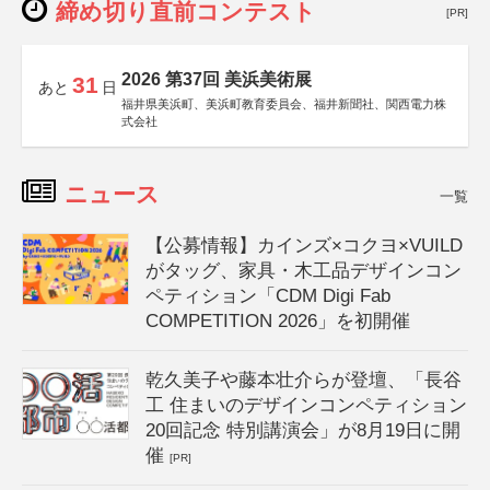
締め切り直前コンテスト
[PR]
2026 第37回 美浜美術展
31
あと
日
福井県美浜町、美浜町教育委員会、福井新聞社、関西電力株
式会社
ニュース
一覧
【公募情報】カインズ×コクヨ×VUILD
がタッグ、家具・木工品デザインコン
ペティション「CDM Digi Fab
COMPETITION 2026」を初開催
乾久美子や藤本壮介らが登壇、「長谷
工 住まいのデザインコンペティション
20回記念 特別講演会」が8月19日に開
催
[PR]