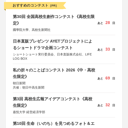
おすすめのコンテスト
[PR]
第30回 全国高校生創作コンテスト《高校生限
28
定》
あと
日
國學院大學、高校生新聞社
日本直販プレゼンツ AYETプロジェクトによ
るショートドラマ企画コンテスト
33
あと
日
ショートショート実行委員会、日本直販株式会社、LIFE
LOG BOX
私の折々のことばコンテスト 2026《中・高校
生限定》
69
あと
日
朝日新聞
共催：朝日中高生新聞
第3回 高校生広報アイデアコンテスト《高校
32
生限定》
あと
日
嘉悦大学 経営経済学部
第10回 生命（いのち）を見つめるフォト＆エ