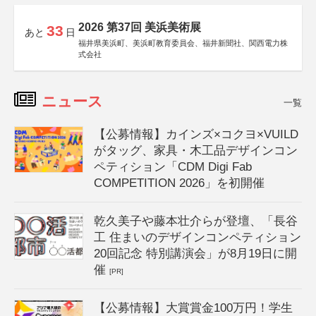
2026 第37回 美浜美術展
33
あと
日
福井県美浜町、美浜町教育委員会、福井新聞社、関西電力株
式会社
ニュース
一覧
【公募情報】カインズ×コクヨ×VUILD
がタッグ、家具・木工品デザインコン
ペティション「CDM Digi Fab
COMPETITION 2026」を初開催
乾久美子や藤本壮介らが登壇、「長谷
工 住まいのデザインコンペティション
20回記念 特別講演会」が8月19日に開
催
[PR]
【公募情報】大賞賞金100万円！学生