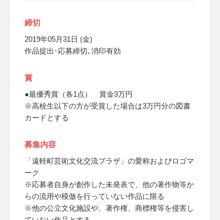
締切
2019年05月31日 (金)
作品提出･応募締切､消印有効
賞
●最優秀賞（各1点） 賞金3万円
※高校生以下の方が受賞した場合は3万円分の図書
カードとする
募集内容
「遠軽町芸術文化交流プラザ」の愛称およびロゴマ
ーク
※応募者自身が創作した未発表で、他の著作物等か
らの流用や模倣を行っていない作品に限る
※他の公立文化施設や、著作権、商標権等を侵害し
ていない作品とする