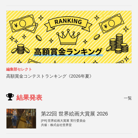
編集部セレクト
高額賞金コンテストランキング《2026年夏》
結果発表
一覧
第22回 世界絵画大賞展 2026
[PR]
世界絵画大賞展 実行委員会
共催：株式会社世界堂