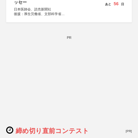
ッセー
56
あと
日
日本医師会、読売新聞社
後援：厚生労働省、文部科学省
協賛：東京海上日動火災保険株式会社、東京海上日動あん
しん生命保険株式会社
PR
締め切り直前コンテスト
[PR]