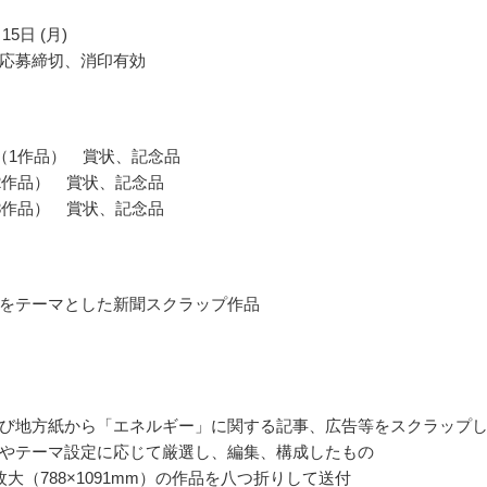
15日 (月)
応募締切、消印有効
（1作品） 賞状、記念品
2作品） 賞状、記念品
3作品） 賞状、記念品
をテーマとした新聞スクラップ作品
び地方紙から「エネルギー」に関する記事、広告等をスクラップ
やテーマ設定に応じて厳選し、編集、構成したもの
枚大（788×1091mm）の作品を八つ折りして送付