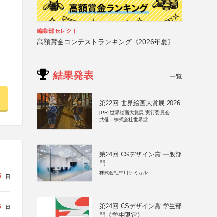
編集部セレクト
高額賞金コンテストランキング《2026年夏》
結果発表
一覧
第22回 世界絵画大賞展 2026
[PR]
世界絵画大賞展 実行委員会
共催：株式会社世界堂
第24回 CSデザイン賞 一般部
門
株式会社中川ケミカル
5
日
6
第24回 CSデザイン賞 学生部
日
門《学生限定》