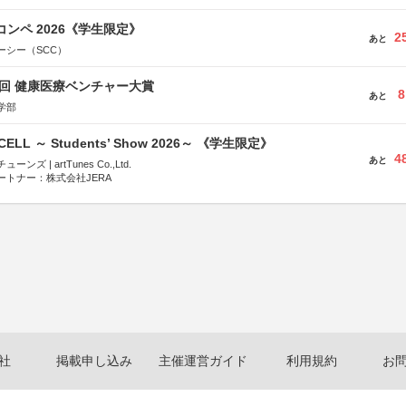
コンペ 2026《学生限定》
2
あと
ーシー（SCC）
1回 健康医療ベンチャー大賞
8
あと
学部
-CELL ～ Students’ Show 2026～ 《学生限定》
4
あと
ズ | artTunes Co.,Ltd.
ートナー：株式会社JERA
社
掲載申し込み
主催運営ガイド
利用規約
お