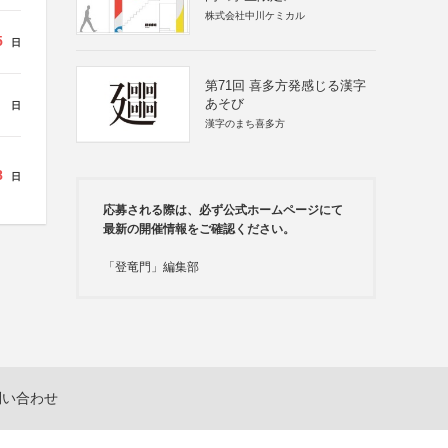
株式会社中川ケミカル
5
日
第71回 喜多方発感じる漢字
あそび
日
漢字のまち喜多方
8
日
応募される際は、必ず公式ホームページにて
最新の開催情報をご確認ください。
「登竜門」編集部
問い合わせ