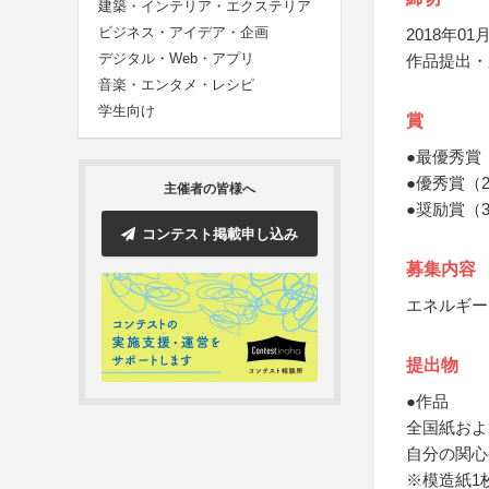
建築・インテリア・エクステリア
ビジネス・アイデア・企画
2018年01月
デジタル・Web・アプリ
作品提出・
音楽・エンタメ・レシピ
学生向け
賞
●最優秀賞
●優秀賞（
主催者の皆様へ
●奨励賞（
コンテスト掲載申し込み
募集内容
エネルギー
提出物
●作品
全国紙およ
自分の関心
※模造紙1