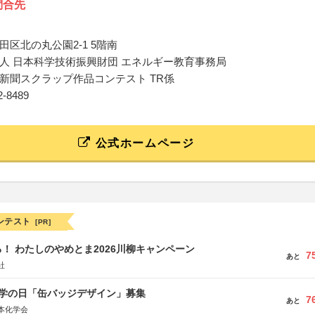
問合先
田区北の丸公園2-1 5階南
人 日本科学技術振興財団 エネルギー教育事務局
新聞スクラップ作品コンテスト TR係
12-8489
公式ホームページ
ンテスト
[PR]
！ わたしのやめとま2026川柳キャンペーン
7
あと
社
 化学の日「缶バッジデザイン」募集
7
あと
本化学会