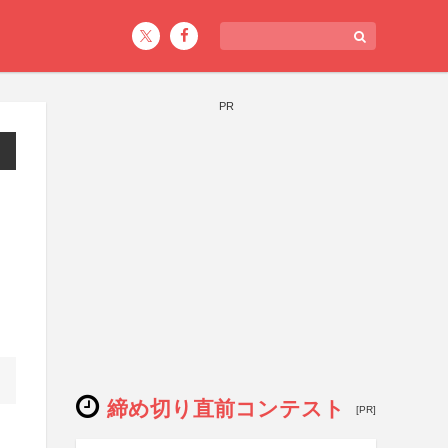
PR
締め切り直前コンテスト
[PR]