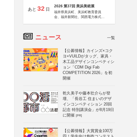
2026 第37回 美浜美術展
32
あと
日
福井県美浜町、美浜町教育委員
会、福井新聞社、関西電力株式会
社
ニュース
一覧
【公募情報】カインズ×コク
ヨ×VUILDがタッグ、家具・
木工品デザインコンペティシ
ョン「CDM Digi Fab
COMPETITION 2026」を初
開催
乾久美子や藤本壮介らが登
壇、「長谷工 住まいのデザ
インコンペティション 20回
記念 特別講演会」が8月19日
に開催
[PR]
し
【公募情報】大賞賞金100万
円！学生向け創作コンテスト