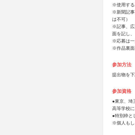
※使用する
※新聞記事
は不可）
※記事、広
面を記し、
※応募は一
※作品裏面
参加方法
提出物を下
参加資格
●東京、埼
高等学校に
●特別枠と
※個人もし