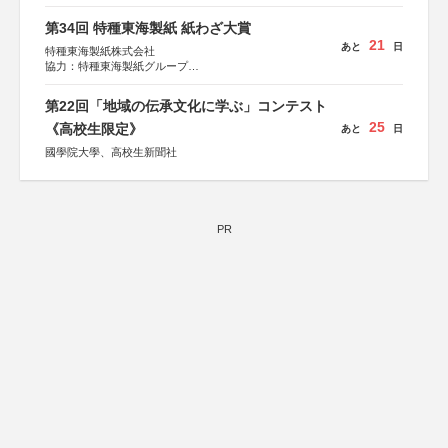
第34回 特種東海製紙 紙わざ大賞
21
あと
日
特種東海製紙株式会社
協力：特種東海製紙グループ
特別協賛：静岡県長泉町
第22回「地域の伝承文化に学ぶ」コンテスト
25
《高校生限定》
あと
日
國學院大學、高校生新聞社
PR