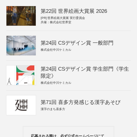
第22回 世界絵画大賞展 2026
[PR]
世界絵画大賞展 実行委員会
共催：株式会社世界堂
第24回 CSデザイン賞 一般部門
株式会社中川ケミカル
第24回 CSデザイン賞 学生部門《学生
限定》
株式会社中川ケミカル
第71回 喜多方発感じる漢字あそび
漢字のまち喜多方
応募される際は、必ず公式ホームページにて