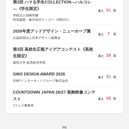
第3回 ハマる学生COLLECTION―ハルコレ
―《学生限定》
51
あと
日
学校法人岩崎学園
特別協賛：株式会社ウィゴー（WEGO）
2026年度グッドデザイン・ニューホープ賞
7
あと
日
公益財団法人日本デザイン振興会
第3回 高校生広報アイデアコンテスト《高校
29
生限定》
あと
日
嘉悦大学 経営経済学部
GMO DESIGN AWARD 2026
51
あと
日
GMOインターネットグループ株式会社
COUNTDOWN JAPAN 26/27 装飾映像コンテ
55
スト
あと
日
Jフェス事務局
PR