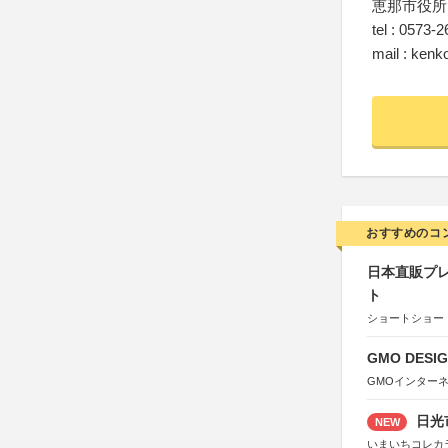
恵那市役所
tel : 0573-
mail : kenk
おすすめのコ
日本直販プレ
ト
ショートショート
GMO DESIG
GMOインター
日光
NEW
いまいちコレカ