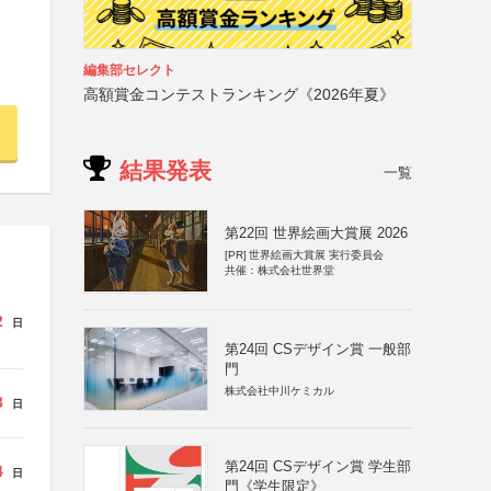
編集部セレクト
高額賞金コンテストランキング《2026年夏》
結果発表
一覧
第22回 世界絵画大賞展 2026
[PR]
世界絵画大賞展 実行委員会
共催：株式会社世界堂
2
日
第24回 CSデザイン賞 一般部
門
株式会社中川ケミカル
3
日
第24回 CSデザイン賞 学生部
4
日
門《学生限定》