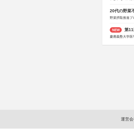
20代の野
野菜摂取推進プ
第1
NEW
慶應義塾大学医
運営会