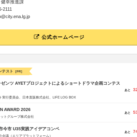
 健幸推進課
26-2111
o@city.ena.lg.jp
公式ホームページ
ンテスト
[PR]
ゼンツ AYETプロジェクトによるショートドラマ企画コンテス
3
あと
実行委員会、日本直販株式会社、LIFE LOG BOX
N AWARD 2026
5
あと
ネットグループ株式会社
市今市 U35実践アイデアコンペ
7
あと
ラ会議（エリアプラットフォーム）