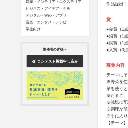
建築・インテリア・エクステリア
作品提出・
ビジネス・アイデア・企画
デジタル・Web・アプリ
賞
音楽・エンタメ・レシピ
●金賞（1
学生向け
●銀賞（1
●銅賞（1
●入賞（3
主催者の皆様へ
コンテスト掲載申し込み
募集内容
テーマにそ
※野菜を使
菜を使うと
※たまご、
※減塩に配
※調理が簡
※手に入り
【テーマ】