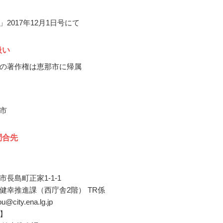
2017年12月1日号にて
扱い
の著作権は恵那市に帰属
市
問合先
長島町正家1-1-1
健幸推進課（西庁舎2階） TR係
ou@city.ena.lg.jp
】