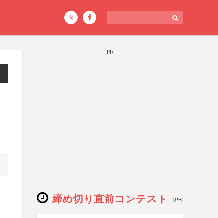
PR
締め切り直前コンテスト
[PR]