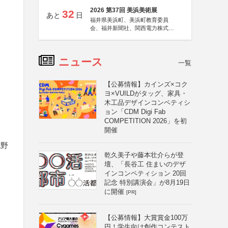
2026 第37回 美浜美術展
32
あと
日
福井県美浜町、美浜町教育委員
会、福井新聞社、関西電力株式会
社
ニュース
一覧
【公募情報】カインズ×コク
ヨ×VUILDがタッグ、家具・
木工品デザインコンペティシ
ョン「CDM Digi Fab
COMPETITION 2026」を初
開催
色野
乾久美子や藤本壮介らが登
壇、「長谷工 住まいのデザ
インコンペティション 20回
記念 特別講演会」が8月19日
に開催
[PR]
【公募情報】大賞賞金100万
円！学生向け創作コンテスト