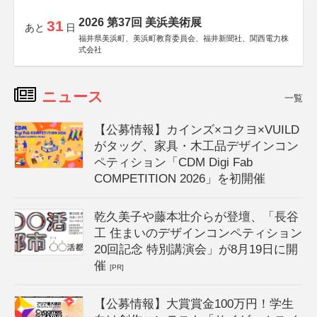
2026 第37回 美浜美術展
31
あと
日
福井県美浜町、美浜町教育委員会、福井新聞社、関西電力株
式会社
ニュース
一覧
【公募情報】カインズ×コクヨ×VUILD
がタッグ、家具・木工品デザインコン
ペティション「CDM Digi Fab
COMPETITION 2026」を初開催
乾久美子や藤本壮介らが登壇、「長谷
工 住まいのデザインコンペティション
20回記念 特別講演会」が8月19日に開
催
[PR]
【公募情報】大賞賞金100万円！学生