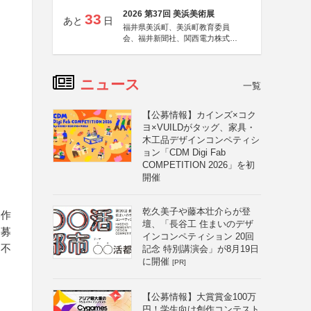
2026 第37回 美浜美術展
33
あと
日
福井県美浜町、美浜町教育委員
会、福井新聞社、関西電力株式会
社
ニュース
一覧
【公募情報】カインズ×コク
ヨ×VUILDがタッグ、家具・
木工品デザインコンペティシ
ョン「CDM Digi Fab
COMPETITION 2026」を初
開催
乾久美子や藤本壮介らが登
い作
壇、「長谷工 住まいのデザ
、募
インコンペティション 20回
は不
記念 特別講演会」が8月19日
に開催
[PR]
【公募情報】大賞賞金100万
円！学生向け創作コンテスト