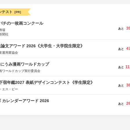
ンテスト
[PR]
ツバチの一枚画コンクール
3
あと
蜂場
新聞社
論文アワード 2026《大学生・大学院生限定》
4
あと
産運用業協会
くにうみ漫画ワールドカップ
11
あと
画ワールドカップ実行委員会
e学生下宿年鑑2027 表紙デザインコンテスト《学生限定》
3
あと
・エス・ビー
 カレンダーアワード 2026
2
あと