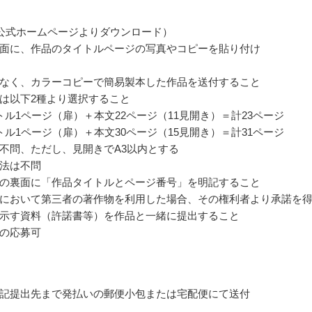
公式ホームページよりダウンロード）
面に、作品のタイトルページの写真やコピーを貼り付け
なく、カラーコピーで簡易製本した作品を送付すること
は以下2種より選択すること
トル1ページ（扉）＋本文22ページ（11見開き）＝計23ページ
トル1ページ（扉）＋本文30ページ（15見開き）＝計31ページ
不問、ただし、見開きでA3以内とする
法は不問
の裏面に「作品タイトルとページ番号」を明記すること
において第三者の著作物を利用した場合、その権利者より承諾を
示す資料（許諾書等）を作品と一緒に提出すること
の応募可
記提出先まで発払いの郵便小包または宅配便にて送付