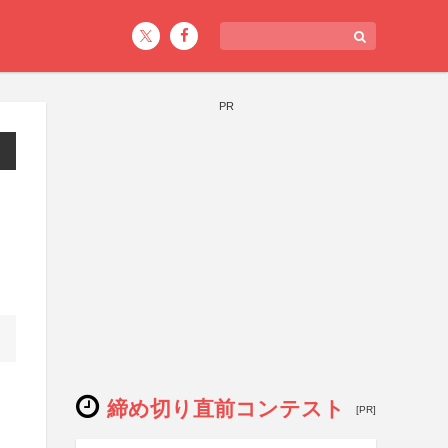
PR
締め切り直前コンテスト
[PR]