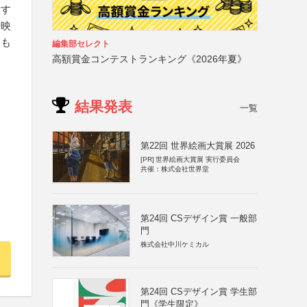
結す
や映
るも
編集部セレクト
高額賞金コンテストランキング《2026年夏》
結果発表
一覧
第22回 世界絵画大賞展 2026
[PR]
世界絵画大賞展 実行委員会
共催：株式会社世界堂
第24回 CSデザイン賞 一般部
門
株式会社中川ケミカル
第24回 CSデザイン賞 学生部
門《学生限定》