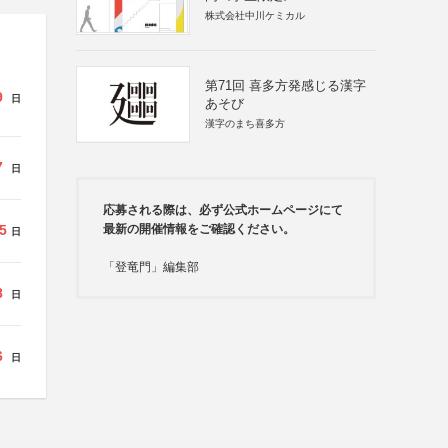
株式会社中川ケミカル
第71回 喜多方発感じる漢字
9
日
あそび
漢字のまち喜多方
7
日
応募される際は、必ず公式ホームページにて
5
最新の開催情報をご確認ください。
日
「登竜門」編集部
8
日
6
日