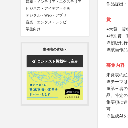
建築・インテリア・エクステリア
作品提出・
ビジネス・アイデア・企画
デジタル・Web・アプリ
賞
音楽・エンタメ・レシピ
●大賞 賞
学生向け
●特別賞 
※初版刊行
※該当作品
主催者の皆様へ
コンテスト掲載申し込み
募集内容
未発表の絵
※テーマは
※第三者の
品、特定の
集要項に違
可
※生成AI