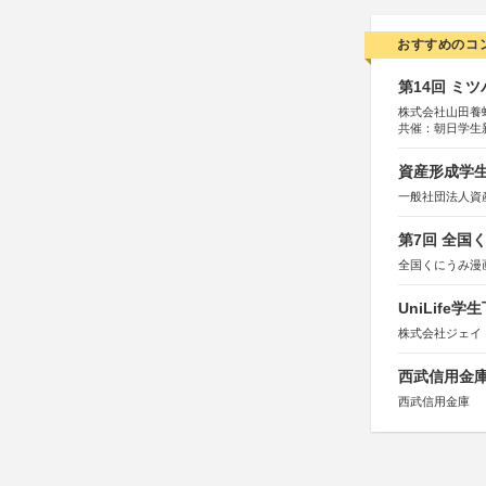
おすすめのコ
第14回 ミ
株式会社山田養
共催：朝日学生
資産形成学生
一般社団法人資
第7回 全国
全国くにうみ漫
UniLif
株式会社ジェイ
西武信用金庫
西武信用金庫