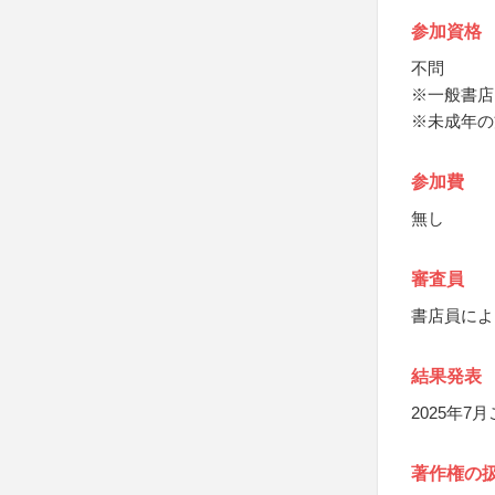
参加資格
不問
※一般書店
※未成年の
参加費
無し
審査員
書店員によ
結果発表
2025年
著作権の