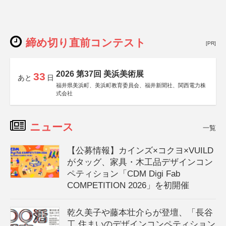
締め切り直前コンテスト
[PR]
2026 第37回 美浜美術展
33
あと
日
福井県美浜町、美浜町教育委員会、福井新聞社、関西電力株
式会社
ニュース
一覧
【公募情報】カインズ×コクヨ×VUILD
がタッグ、家具・木工品デザインコン
ペティション「CDM Digi Fab
COMPETITION 2026」を初開催
乾久美子や藤本壮介らが登壇、「長谷
工 住まいのデザインコンペティション