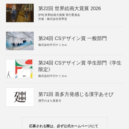
第22回 世界絵画大賞展 2026
[PR]
世界絵画大賞展 実行委員会
共催：株式会社世界堂
第24回 CSデザイン賞 一般部門
株式会社中川ケミカル
第24回 CSデザイン賞 学生部門《学生
限定》
株式会社中川ケミカル
第71回 喜多方発感じる漢字あそび
漢字のまち喜多方
応募される際は、必ず公式ホームページにて