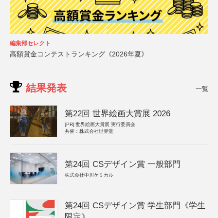
編集部セレクト
高額賞金コンテストランキング《2026年夏》
結果発表
一覧
第22回 世界絵画大賞展 2026
[PR]
世界絵画大賞展 実行委員会
共催：株式会社世界堂
第24回 CSデザイン賞 一般部門
株式会社中川ケミカル
第24回 CSデザイン賞 学生部門《学生
限定》