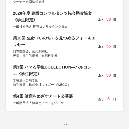
ターナー色彩株式会社
2026年度 建設コンサルタンツ協会懸賞論文
53
《学生限定》
あと
日
一般社団法人 建設コンサルタンツ協会
第10回 生命（いのち）を見つめるフォト＆エ
ッセー
55
あと
日
日本医師会、読売新聞社
後援：厚生労働省、文部科学省
協賛：東京海上日動火災保険株式会社、東京海上日動あん
しん生命保険株式会社
第3回 ハマる学生COLLECTION―ハルコレ
―《学生限定》
53
あと
日
学校法人岩崎学園
特別協賛：株式会社ウィゴー（WEGO）
第4回 健康をめざすアート公募展
8
あと
日
一般財団法人健康とアートを結ぶ会
PR