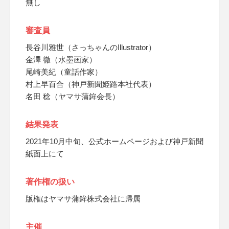
無し
審査員
長谷川雅世（さっちゃんのIllustrator）
金澤 徹（水墨画家）
尾崎美紀（童話作家）
村上早百合（神戸新聞姫路本社代表）
名田 稔（ヤマサ蒲鉾会長）
結果発表
2021年10月中旬、公式ホームページおよび神戸新聞
紙面上にて
著作権の扱い
版権はヤマサ蒲鉾株式会社に帰属
主催